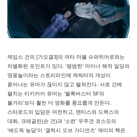
제임스 건의 [가오갤3]의 여타 마블 슈퍼히어로와는
차별화된 포인트가 있다. ‘평범한’ 마이너 해적 일당의
영웅놀이라는 스토리라인에 캐릭터의 개성이
묻어나는 유머가 끊이지 않고 펼쳐진다. 서로 간에
펼치는 티키카카 유머는 ‘블록버스터 SF의
볼거리’보다 훨씬 더 영화를 풍요롭게 만든다.
스타로드의 입담은 여전하고, 맨티스와 드랙스의
대화, 크래글린(숀 건)과 ‘소련’ 우주견 코스모의
‘배드독 농담’이 ‘갤럭시 오브 가디언즈’ 재미의 핵은