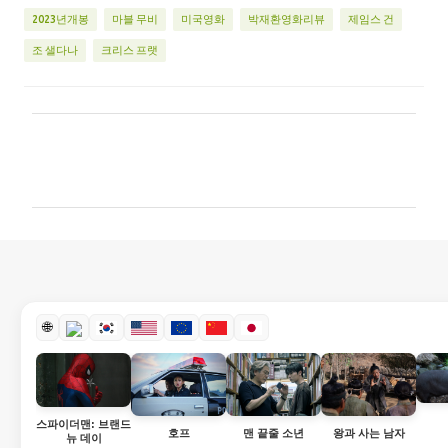
2023년개봉
마블 무비
미국영화
박재환영화리뷰
제임스 건
조 샐다나
크리스 프랫
댓
글
🌐
스파이더맨: 브랜드
호프
맨 끝줄 소년
왕과 사는 남자
뉴 데이