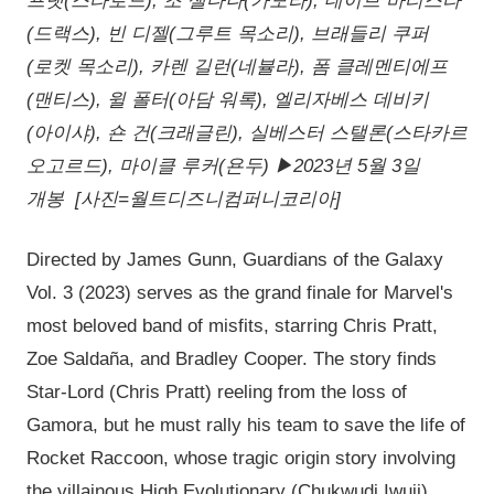
프랫(스타로드), 조 샐다나(가모라), 데이브 바티스타
(드랙스), 빈 디젤(그루트 목소리), 브래들리 쿠퍼
(로켓 목소리), 카렌 길런(네뷸라), 폼 클레멘티에프
(맨티스), 윌 폴터(아담 워록), 엘리자베스 데비키
(아이샤), 숀 건(크래글린), 실베스터 스탤론(스타카르
오고르드), 마이클 루커(욘두) ▶2023년 5월 3일
개봉 [사진=월트디즈니컴퍼니코리아]
Directed by James Gunn, Guardians of the Galaxy
Vol. 3 (2023) serves as the grand finale for Marvel's
most beloved band of misfits, starring Chris Pratt,
Zoe Saldaña, and Bradley Cooper. The story finds
Star-Lord (Chris Pratt) reeling from the loss of
Gamora, but he must rally his team to save the life of
Rocket Raccoon, whose tragic origin story involving
the villainous High Evolutionary (Chukwudi Iwuji)