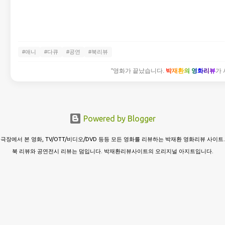
#애니
#다큐
#공연
#북리뷰
"영화가 끝났습니다.
박재환의 영화리뷰
가 
Powered by Blogger
극장에서 본 영화, TV/OTT/비디오/DVD 등등 모든 영화를 리뷰하는 박재환 영화리뷰 사이트.
북 리뷰와 공연전시 리뷰는 덤입니다. 박재환리뷰사이트의 오리지널 아지트입니다.