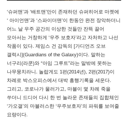
‘슈퍼맨’과 ‘배트맨’만이 존재하던 슈퍼히어로 마켓에
‘ 아이언맨’과 ‘스파이더맨’이 한동안 완전 장악하더니
어느 날 우주 공간의 이상한 것들만 잔뜩 끌어
모아서는 거창하게 ‘우주 보호자’라고 자처하고 나선
작품이 있다. 제임스 건 감독의 [가디언즈 오브
갤럭시](Guardians of the Galaxy)이다. 말하는
너구리(라쿤)와 “아임 그루트”라는 말밖에 못하는
나무뭉치라니. 놀랍게도 1편(2014년), 2편(2017)이
차례로 박스오피스에서 대박 흥행기록을 세운다.
그리고, 코로나가 물러가고, 마블이 몇 차례 죽을
쑤더니 드디어 다시 한 번 놀라운 존재들의 집합체인
‘가오갤’의 마블러스한 ‘우주보호자’의 파워를 보여줄
요량이다.