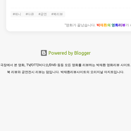
#애니
#다큐
#공연
#북리뷰
"영화가 끝났습니다.
박재환의 영화리뷰
가 
Powered by Blogger
극장에서 본 영화, TV/OTT/비디오/DVD 등등 모든 영화를 리뷰하는 박재환 영화리뷰 사이트.
북 리뷰와 공연전시 리뷰는 덤입니다. 박재환리뷰사이트의 오리지널 아지트입니다.