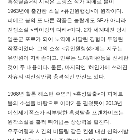
혹성탈출>의 시작은 프랑스 작가 피에르 불이
1963년에 출간한 소설 <유인원행성>이 원작이다.
피에르 불의 또 다른 작품은 놀랍게도 SF가 아니라
전쟁소설 <콰이강의 다리>이다. 2차 세계대전 당시
일본군 포로가 되어 노역에 시달린 경험이 투영된
작품이었다. 그의 소설 <유인원행성>에는 지구는
유인원이 지배종이고, 인류는 노예/애완동물 신세란
것이 주 내용이다. 물론, 마지막엔 ‘해안가에 쓰러진
자유의 여신상만큼 충격적인 반전도 있다.
1968년 찰톤 헤스턴 주연의 <혹성탈출>이 피에르
불의 소설을 바탕으로 이야기를 펼쳤듯이 2013년
이십세기폭스가 리부팅한 혹성탈출 프랜차이즈는
원작소설을 훌쩍 뛰어넘는 상상력을 펼친다.
우주여행과 시간의 비틀림 같은 컨셉 대신 신약개발