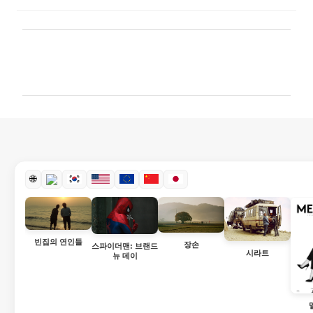
댓
글
🌐
빈집의 연인들
장손
스파이더맨: 브랜드
시라트
뉴 데이