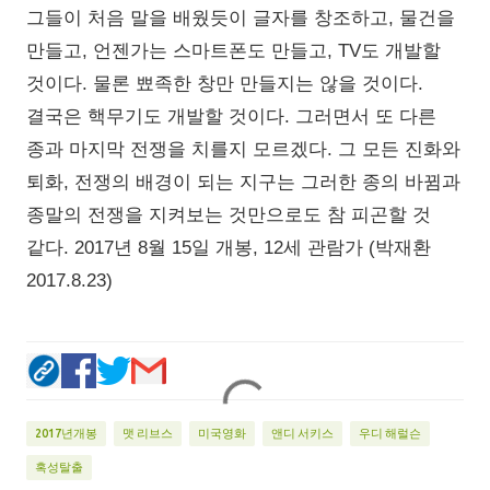
그들이 처음 말을 배웠듯이 글자를 창조하고, 물건을
만들고, 언젠가는 스마트폰도 만들고, TV도 개발할
것이다. 물론 뾰족한 창만 만들지는 않을 것이다.
결국은 핵무기도 개발할 것이다. 그러면서 또 다른
종과 마지막 전쟁을 치를지 모르겠다. 그 모든 진화와
퇴화, 전쟁의 배경이 되는 지구는 그러한 종의 바뀜과
종말의 전쟁을 지켜보는 것만으로도 참 피곤할 것
같다. 2017년 8월 15일 개봉, 12세 관람가 (박재환
2017.8.23)
2017년개봉
맷 리브스
미국영화
앤디 서키스
우디 해럴슨
혹성탈출