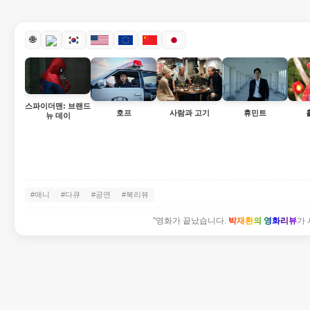
🌐
스파이더맨: 브랜드
호프
사람과 고기
휴민트
뉴 데이
#애니
#다큐
#공연
#북리뷰
"영화가 끝났습니다.
박재환의 영화리뷰
가 