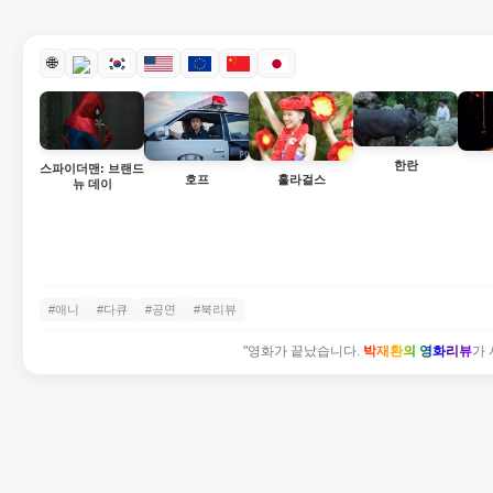
🌐
한란
스파이더맨: 브랜드
호프
훌라걸스
뉴 데이
#애니
#다큐
#공연
#북리뷰
"영화가 끝났습니다.
박재환의 영화리뷰
가 