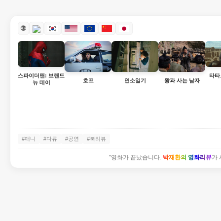
🌐
스파이더맨: 브랜드
타타
호프
연소일기
왕과 사는 남자
뉴 데이
#애니
#다큐
#공연
#북리뷰
"영화가 끝났습니다.
박재환의 영화리뷰
가 