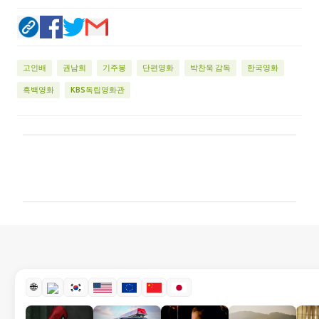
고인배
권남희
기주봉
단편영화
박찬욱 감독
한국영화
흑백영화
KBS독립영화관
댓
글
🌐