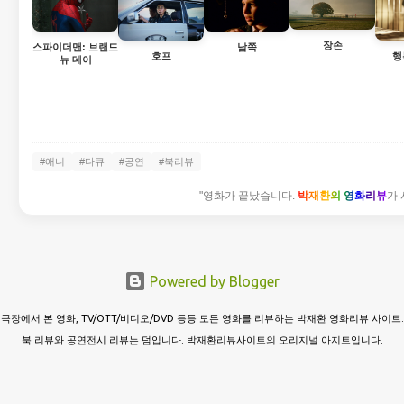
장손
스파이더맨: 브랜드
남쪽
호프
행
뉴 데이
#애니
#다큐
#공연
#북리뷰
"영화가 끝났습니다.
박재환의 영화리뷰
가 
Powered by Blogger
극장에서 본 영화, TV/OTT/비디오/DVD 등등 모든 영화를 리뷰하는 박재환 영화리뷰 사이트.
북 리뷰와 공연전시 리뷰는 덤입니다. 박재환리뷰사이트의 오리지널 아지트입니다.