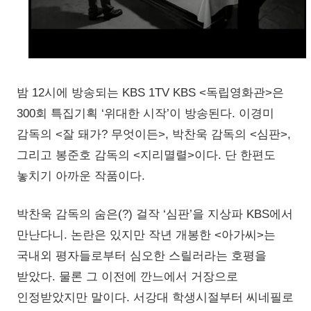
밤 12시에 방송되는 KBS 1TV KBS <독립영화관>은
300회 특집기획 ‘위대한 시작’이 방송된다. 이경미
감독의 <잘 돼가? 무엇이든>, 박찬욱 감독의 <심판>,
그리고 봉준호 감독의 <지리멸렬>이다. 단 한편도
놓치기 아까운 작품이다.
박찬욱 감독의 숨은(?) 걸작 ‘심판’을 지상파 KBS에서
만난다니. 논란은 있지만 작년 개봉한 <아가씨>는
국내외 평자들로부터 심오한 스릴러라는 호평을
받았다. 물론 그 이전에 깐느에서 거장으로
인정받았지만 말이다. 서강대 학생시절부터 씨네필로