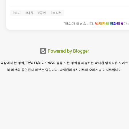
#애니
#다큐
#공연
#북리뷰
"영화가 끝났습니다.
박재환의 영화리뷰
가 
Powered by Blogger
극장에서 본 영화, TV/OTT/비디오/DVD 등등 모든 영화를 리뷰하는 박재환 영화리뷰 사이트.
북 리뷰와 공연전시 리뷰는 덤입니다. 박재환리뷰사이트의 오리지널 아지트입니다.