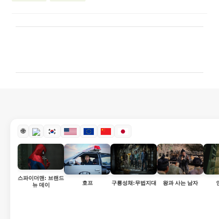
댓
글
🌐
스파이더맨: 브랜드
호프
구룡성채:무법지대
왕과 사는 남자
뉴 데이