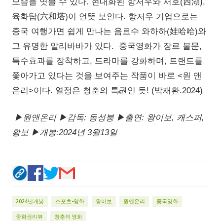
모습을 엿볼 수 있다. 현대화된 항저우와 서호(西湖),
육화탑(六和塔)이 언뜻 보인다. 항저우 기업으로는
중국 여행가면 쉽게 만나는 음료수 와하하(娃哈哈)와
그 유명한 알리바바가 있다. 중국영화가 장르 불문,
특수효과를 장착하고, 드라마를 강화하며, 트랜드를
쫓아가고 있다는 것을 보여주는 작품이 바로 <원 앤
온리>이다. 열정은 청춘의 특권인 듯! (박재환.2024)
▶원앤온리 ▶감독: 동성붕 ▶출연: 왕이보, 캐스퍼,
황보 ▶개봉:2024년 3월13일
2024년개봉
스포츠-영화
왕이보
원앤온리
중국영화
중화권리뷰
청춘의 영화