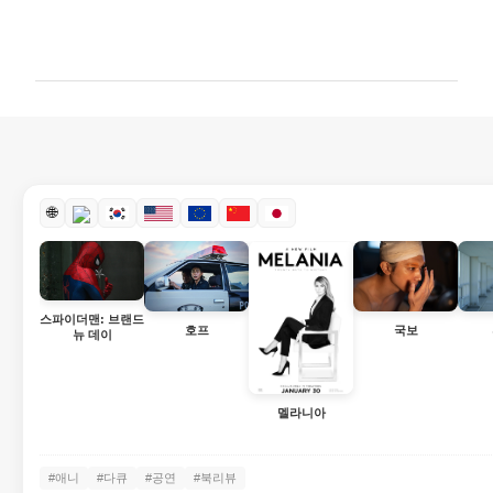
댓
글
🌐
스파이더맨: 브랜드
호프
국보
뉴 데이
멜라니아
#애니
#다큐
#공연
#북리뷰