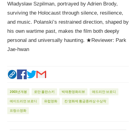
Władysław Szpilman, portrayed by Adrien Brody,
surviving the Holocaust through silence, resilience,
and music. Polanski’s restrained direction, shaped by
his own wartime past, makes the film both deeply
personal and universally haunting. ★Reviewer: Park
Jae-hwan
2003년개봉
로만 폴란스키
박재환영화리뷰
애드리안 브로디
에이드리언 브로디
유럽영화
칸 영화제 황금종려상 수상작
프랑스영화