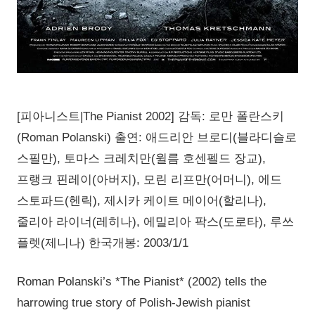
[피아니스트|The Pianist 2002] 감독: 로만 폴란스키
(Roman Polanski) 출연: 애드리안 브로디(블라디슬로
스필만), 토마스 크레치만(윌름 호센펠드 장교),
프랭크 핀레이(아버지), 모린 리프만(어머니), 에드
스토파드(헨릭), 제시카 케이트 메이어(할리나),
줄리아 라이너(레히나), 에밀리아 팍스(도로타), 루쓰
플렛(제니나) 한국개봉: 2003/1/1
Roman Polanski’s *The Pianist* (2002) tells the
harrowing true story of Polish-Jewish pianist