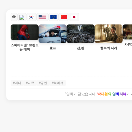
🌐
자전
스파이더맨: 브랜드
호프
전,란
행복의 나라
뉴 데이
#애니
#다큐
#공연
#북리뷰
"영화가 끝났습니다.
박재환의 영화리뷰
가 