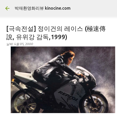
기본 콘텐츠로 건너뛰기
박재환영화리뷰 kinocine.com
[극속전설] 정이건의 레이스 (極速傳
說, 유위강 감독,1999)
날짜:
4월 05, 2000