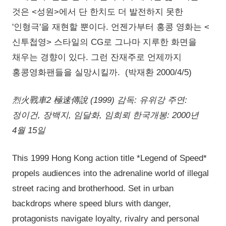
것은 <성원>에서 단 한치도 더 발전하지 못한
'인형극'을 재현할 뿐이다. 언젠가부터 홍콩 영화는 <
신투첩영> 스타일의 CG로 그나마 지루한 화면을
채우는 경향이 있다. 그런 잔재주로 언제까지
홍콩영화팬들을 실망시킬까. (박재환 2000/4/5)
烈火戰車2 極速傳說 (1999) 감독: 유위강 주연:
정이건, 장백지, 임달화, 임희뢰 한국개봉: 2000년
4월 15일
This 1999 Hong Kong action title *Legend of Speed*
propels audiences into the adrenaline world of illegal
street racing and brotherhood. Set in urban
backdrops where speed blurs with danger,
protagonists navigate loyalty, rivalry and personal