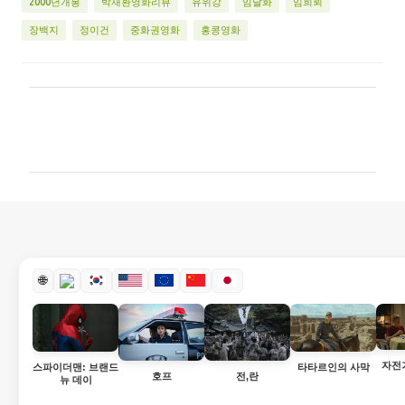
2000년개봉
박재환영화리뷰
유위강
임달화
임희뢰
장백지
정이건
중화권영화
홍콩영화
댓
글
🌐
자전
스파이더맨: 브랜드
타타르인의 사막
호프
전,란
뉴 데이