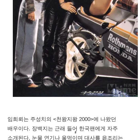
임희뢰는 주성치의 <천왕지왕 2000>에 나왔던
배우이다. 장백지는 근래 들어 한국팬에게 자주
소개된다. 눈물 연기나 울먹이며 대사를 읊조리는