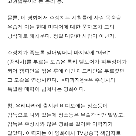
고권법뿐이라는 논리 등.
물론, 이 영화에서 주성치는 시청률에 사람 목숨을
우습게 아는 현대 미디어에 대한 풍자조차 그의
방식대로 해치운다. 정말 대단한 사람이 아닌가.
주성치가 죽도록 얻어맞더니 마지막에 "아리"
(종려시)를 부르는 모습은 록키 벨보어가 피투성이가
되어 챔피언을 꺾은 후에 애인 애드리안을 부르짖던
그 모습을 연상시킨다. <파괴지왕>은 주성치의
특별한 매력이 넘쳐나는 영화이다.
참, 우리나라에 출시된 비디오에는 정소동이
감독으로 나와 있는데 정소동은 무술감독만 맡았고,
감독은 주성치와 많은 영화를 같이한 이력지가
맡았다. 이력지는 이 영화에서 TV방송국 책임자로