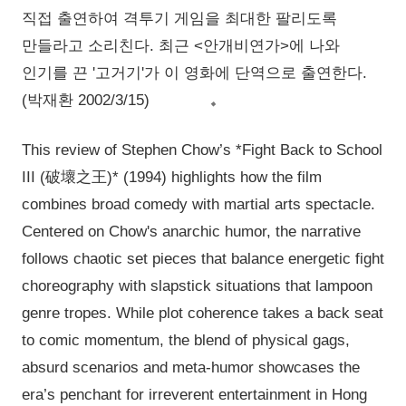
직접 출연하여 격투기 게임을 최대한 팔리도록
만들라고 소리친다. 최근 <안개비연가>에 나와
인기를 끈 '고거기'가 이 영화에 단역으로 출연한다.
(박재환 2002/3/15)
This review of Stephen Chow’s *Fight Back to School
III (破壞之王)* (1994) highlights how the film
combines broad comedy with martial arts spectacle.
Centered on Chow's anarchic humor, the narrative
follows chaotic set pieces that balance energetic fight
choreography with slapstick situations that lampoon
genre tropes. While plot coherence takes a back seat
to comic momentum, the blend of physical gags,
absurd scenarios and meta-humor showcases the
era’s penchant for irreverent entertainment in Hong