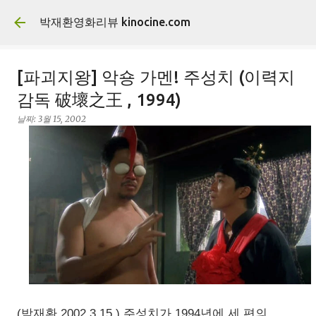
기본 콘텐츠로 건너뛰기
박재환영화리뷰 kinocine.com
[파괴지왕] 악숑 가멘! 주성치 (이력지
감독 破壞之王 , 1994)
날짜:
3월 15, 2002
(박재환 2002.3.15.) 주성치가 1994년에 세 편의