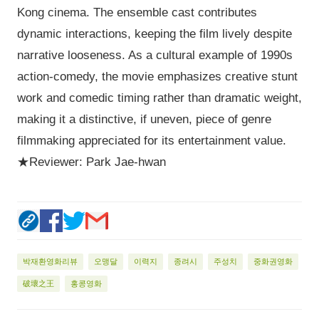
Kong cinema. The ensemble cast contributes
dynamic interactions, keeping the film lively despite
narrative looseness. As a cultural example of 1990s
action-comedy, the movie emphasizes creative stunt
work and comedic timing rather than dramatic weight,
making it a distinctive, if uneven, piece of genre
filmmaking appreciated for its entertainment value.
★Reviewer: Park Jae-hwan
박재환영화리뷰
오맹달
이력지
종려시
주성치
중화권영화
破壞之王
홍콩영화