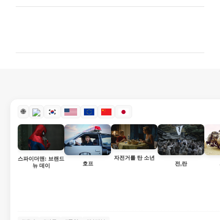
댓
글
🌐
자전거를 탄 소년
스파이더맨: 브랜드
호프
전,란
뉴 데이