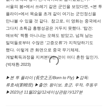
서울의 봄>에서 쓰레기 같은 군인을 보았다면, <본 투
플라이>에서 목숨을 초개 같이 여기는 군인정신을
만나볼 수 있을 것 같다. 참고로, 이 영화는 중국에서
그다지 초특급 흥행성공은 거두지 못했다. ‘탑건:
매브릭’ 짝퉁 아니냐는 오해도 받았고, 넘쳐 남는
밀덕들로부터 수많은 ‘고증오류’가 지적당하기도
했다. 이렇게 큰 화면으로 중국 무기체제,
개발획득과정을 지켜본다는 것이 어디 흔한 일인가.
(박재환.2023)
▶본 투 플라이 (長空之王/Born to Fly) ▶감독:
류효세(劉曉世) ▶출연: 왕이보, 호군, 우적, 주동우
▶2023년 11월22일/12세이상관람가/127분