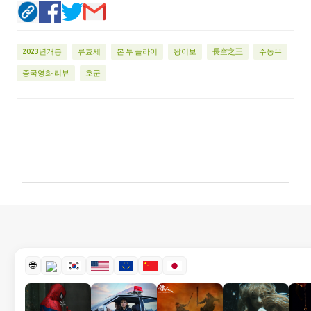
2023년개봉
류효세
본 투 플라이
왕이보
長空之王
주동우
중국영화 리뷰
호군
댓
글
🌐