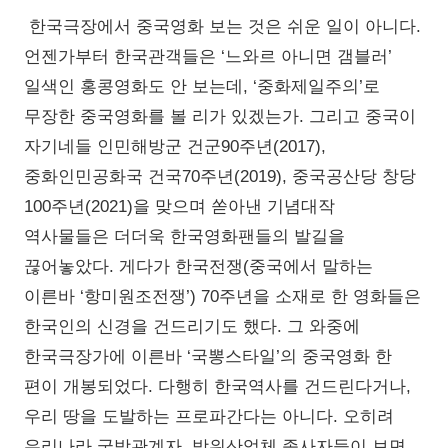
한국극장에서 중국영화 보는 것은 쉬운 일이 아니다.
언젠가부터 한국관객들은 ‘느와르 아니면 갬블러’
일색인 홍콩영화도 안 보는데, ‘중화제일주의’로
무장한 중국영화를 볼 리가 있겠는가. 그리고 중국이
자기네들 인민해방군 건군90주년(2017),
중화인민공화국 건국70주년(2019), 중국공산당 창당
100주년(2021)을 맞으며 쏟아낸 기념대작
역사물들은 더더욱 한국영화팬들의 발길을
끊어놓았다. 게다가 한국전쟁(중국에서 말하는
이른바 ‘항미원조전쟁’) 70주년을 소재로 한 영화들은
한국인의 신경을 건드리기도 했다. 그 와중에
한국극장가에 이른바 ‘국뽕스타일’의 중국영화 한
편이 개봉되었다. 다행히 한국역사를 건드린다거나,
우리 땅을 도발하는 프로파간다는 아니다. 오히려
우리나라 국방관계자, 방위산업체 종사자들이 보면