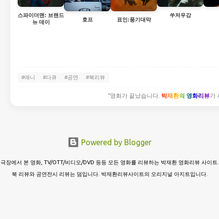
스파이더맨: 브랜드
쑤저우강
호프
표인:풍기대막
뉴 데이
#애니
#다큐
#공연
#북리뷰
"영화가 끝났습니다.
박재환의 영화리뷰
가 
Powered by Blogger
극장에서 본 영화, TV/OTT/비디오/DVD 등등 모든 영화를 리뷰하는 박재환 영화리뷰 사이트.
북 리뷰와 공연전시 리뷰는 덤입니다. 박재환리뷰사이트의 오리지널 아지트입니다.