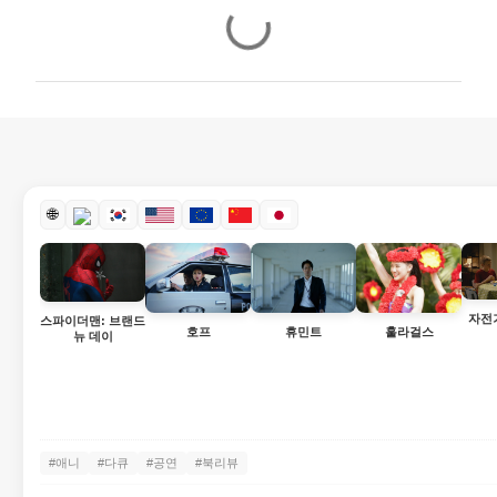
댓
글
🌐
자전
스파이더맨: 브랜드
호프
휴민트
훌라걸스
뉴 데이
#애니
#다큐
#공연
#북리뷰