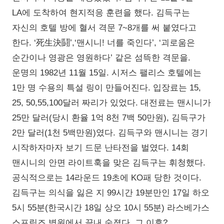
LA에 도착하여 현지적응 훈련을 했다. 김득구는
자신의 호텔 방에 혈서 격문 7~8개를 써 붙였다고
한다. ‘死生決鬪’,‘맨시니! 너를 죽인다’, ‘괴로움은
순간이나 영광은 영원하다’ 같은 섬뜩한 격문을.
운명의 1982년 11월 15일. 시저스 팰리스 호텔에는
1만 명 수용의 특설 링이 만들어진다. 입장료는 15,
25, 50,55,100달러 짜리가 있었다. 대전료는 맨시니가
25만 달러(당시 환율 1억 8천 7백 50만원), 김득구가
2만 달러(1천 5백만원)였다. 김득구와 맨시니는 경기
시작하자마자 보기 드문 난타전을 벌였다. 14회
맨시니의 안면 라이트훅을 맞은 김득구는 휘청했다.
공식적으로는 14라운드 19초에 KO패 당한 것이다.
김득구는 의식을 잃은 지 99시간 19분만인 17일 하오
5시 55분(한국시간 18일 상오 10시 55분) 라스베가스
스프링즈 병원에서 끝내 숨졌다. 그 이후?