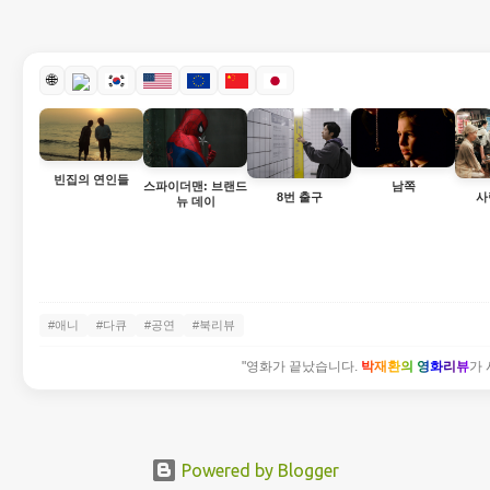
🌐
빈집의 연인들
스파이더맨: 브랜드
남쪽
8번 출구
사
뉴 데이
#애니
#다큐
#공연
#북리뷰
"영화가 끝났습니다.
박재환의 영화리뷰
가 
Powered by Blogger