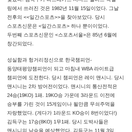
링에서 쓰러진 것은 1982년 11월 15일이었다. 그날
전후의 <<일간스포츠>>을 찾아보았다. 당시
스포츠신문은 <일간스포츠> 하나 뿐이이었다.
두번째 스포츠신문인 <스포츠서울>은 85년 6월에
창간되었다.
성실함과 헝거리정신으로 한국챔피언-
동양태평양챔피언이 되고 마침내 WBA 라이트급
챔피언에 도전한다. 당시 챔피언은 레이 맨시니. 당시
맨시니는 2차 방어전이었다. 맨시니의 통산전적은
24승(19KO) 1패. 19KO승 가운데 3라운드 이전에
승부를 가린 것이 15게임이나 될만큼 무쇠주먹을
자랑했었다. (게다가 1라운드 KO승이 8번이었다!)
김득구는 17승(8KO) 1무1패. 당시 도박사들은
맨시니의 낙승을 예상했었다. 김득구는 11월 3일