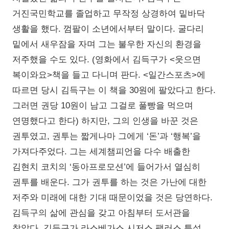
거진국민학교를 졸업하고 무작정 상경하여 밑바닥
생활을 했다. 껌팔이 소년에서부터 말이다. 굴다리
밑에서 새우잠을 자며 그는 불우한 자신의 환경을
저주했을 수도 있다. (영화에서 김득구가 <웃으면
복이와요>책을 들고 다니며 판다. <일간스포츠>에
따르면 당시 김득구는 이 책을 30원에 팔았다고 한다.
그러면 권당 10원이 남고 그걸로 풀빵을 먹으며
연명했다고 한다) 하지만, 그의 인생을 바꾼 것은
권투였고, 권투는 짧게나마 그에게 ‘돈’과 ‘행복’을
가져다주었다. 그는 세계챔피언을 다수 배출한
김현치 코치의 ‘동아프로모션’에 들어가서 열심히
권투를 배운다. 그가 권투를 하는 것은 가난에 대한
저주와 미래에 대한 기대 때문이었을 것은 당연하다.
김득구의 삶에 관심을 갖고 아침부터 도서관을
찾았다. 김득구가 라스베가스 시저스 팰러스 특설