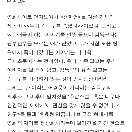
떠올렸다.
영화사이트 엔키노에서 <챔피언>을 다룬 기사의
제목이 <<누가 김득구를 죽였나>>이었다. 그리고,
젊은애들이 하는 이야기를 언뜻 들으니 김득구라는
권투선수를 모르는 애가 많았고 그가 시합 도중 링
위에서 죽어나갔다는 이야기는 더더욱
금시초문이라는 것이었다. 우리 가족 말고는 우리
아버지를 알 턱이 없고, 김득구의 유족 말고는
김득구를 기억하지 않는 것이 인지상정이리라.
그리고, 난 아직도 어렴풋이 기억나는 김득구의
최후와 그 이후에 펼쳐졌을 ‘추잡스런’, 혹은 너무나
인간적인 ‘이야기’에 관심을 갖지 않을 수 없었다. <
친구>를 통해 ‘후효현’만큼이나 비극적 현대사를
영화적 재미로 형상화시키는데 일가견을 가진 것으로
보이는 곽경택 감독의 솜씨를 한껏 기대하며 영화를