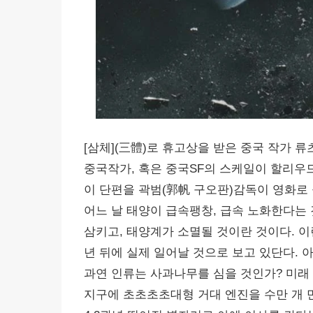
[삼체](三體)로 휴고상을 받은 중국 작가 류
중국작가, 혹은 중국SF의 스케일이 할리우
이 단편을 곽범(郭帆 구오판)감독이 영화로
어느 날 태양이 급속팽창, 급속 노화한다는 
삼키고, 태양계가 소멸될 것이란 것이다. 
년 뒤에 실제 일어날 것으로 보고 있단다. 
과연 인류는 사과나무를 심을 것인가? 미래 
지구에 초초초초대형 거대 엔진을 수만 개 