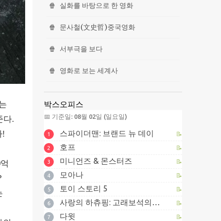
🍿
실화를 바탕으로 한 영화
🍿
문사철(文史哲)중국영화
🍿
서부극을 보다
🍿
영화로 보는 세계사
박스오피스
>는
📅 기준일: 08월 02일 (일요일)
준다.
스파이더맨: 브랜드 뉴 데이
!
📝
1
호프
📝
2
미니언즈 & 몬스터즈
📝
3
0억
모아나
📝
4
?
토이 스토리 5
📝
5
는
사랑의 하츄핑: 고래보석의 전설
📝
6
다윗
📝
7