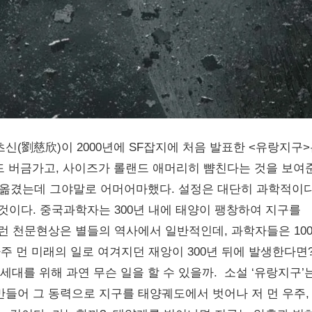
츠신(劉慈欣)이 2000년에 SF잡지에 처음 발표한 <유랑지구
드 버금가고, 사이즈가 롤랜드 애머리히 뺨친다는 것을 보여
 옮겼는데 그야말로 어머어마했다. 설정은 대단히 과학적이다
것이다. 중국과학자는 300년 내에 태양이 팽창하여 지구를
이런 천문현상은 별들의 역사에서 일반적인데, 과학자들은 10
아주 먼 미래의 일로 여겨지던 재앙이 300년 뒤에 발생한다면
세대를 위해 과연 무슨 일을 할 수 있을까. 소설 ‘유랑지구’
만들어 그 동력으로 지구를 태양궤도에서 벗어나 저 먼 우주,