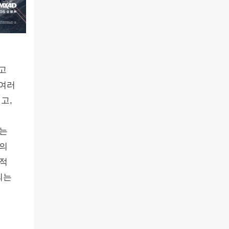
고
 여러
고,
다는
류의
실적
되는