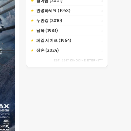
열아홉 (2021)
★
»
안녕하세요 (1958)
★
»
두만강 (2010)
★
»
남쪽 (1983)
★
»
페일 세이프 (1964)
★
»
장손 (2024)
★
»
EST. 1997 KINOCINE ETERNITY