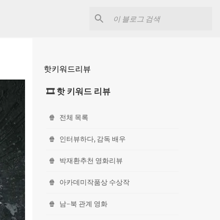
핫키워드리뷰
🎞 핫 키워드 리뷰
🍿
전체 목록
🍿
인터뷰하다, 감독 배우
🍿
박재환추천 영화리뷰
🍿
아카데미작품상 수상작
🍿
남-북 관계 영화