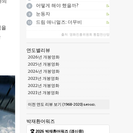
하의
어떻게 해야 했을까?
📝
8
눈동자
📝
9
드림 애니멀즈: 더무비
📝
10
익을
출처: 영화진흥위원회 통합전산망
을
연도별리뷰
2026년 개봉영화
2025년 개봉영화
2024년 개봉영화
2023년 개봉영화
2022년 개봉영화
2021년 개봉영화
이전 연도 리뷰 보기 (1968-2020)
박재환어워즈
🏆 2026 박재환어워즈 (갱신중)