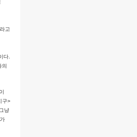
백
”라고
이다.
화의
것이
지구>
 그냥
과가