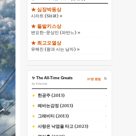
★ 심장박동상
시라트 (Sirāt) »
★ 돌발키스상
변요한-문상민 (파반느) »
★ 최고오열상
유해진 (왕과 사는 남자) »
✨ The All-Time Greats
🔄
37편 랜덤
by Kinocine
한공주 (2013)
★
»
레바논감정 (2013)
★
»
그래비티 (2013)
★
»
사랑은 낙엽을 타고 (2023)
★
»