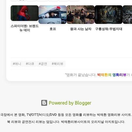
스파이더맨: 브랜드
호프
왕과 사는 남자
구룡성채:무법지대
뉴 데이
#애니
#다큐
#공연
#북리뷰
"영화가 끝났습니다.
박재환의 영화리뷰
가 
Powered by Blogger
극장에서 본 영화, TV/OTT/비디오/DVD 등등 모든 영화를 리뷰하는 박재환 영화리뷰 사이트.
북 리뷰와 공연전시 리뷰는 덤입니다. 박재환리뷰사이트의 오리지널 아지트입니다.