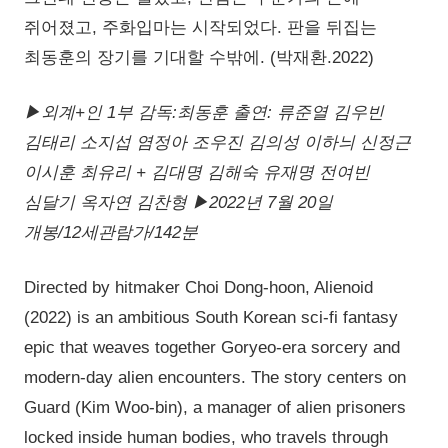
쥐어졌고, 주화입마는 시작되었다. 판을 뒤집는
최동훈의 장기를 기대할 수밖에. (박재환.2022)
▶외계+인 1부 감독:최동훈 출연: 류준열 김우빈
김태리 소지섭 염정아 조우진 김의성 이하늬 신정근
이시훈 최유리 + 김대명 김해숙 유재명 전여빈
심달기 옥자연 김찬형 ▶2022년 7월 20일
개봉/12세관람가/142분
Directed by hitmaker Choi Dong-hoon, Alienoid
(2022) is an ambitious South Korean sci-fi fantasy
epic that weaves together Goryeo-era sorcery and
modern-day alien encounters. The story centers on
Guard (Kim Woo-bin), a manager of alien prisoners
locked inside human bodies, who travels through