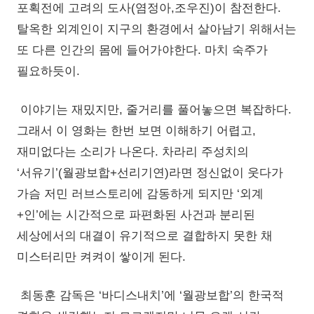
포획전에 고려의 도사(염정아,조우진)이 참전한다.
탈옥한 외계인이 지구의 환경에서 살아남기 위해서는
또 다른 인간의 몸에 들어가야한다. 마치 숙주가
필요하듯이.
이야기는 재밌지만, 줄거리를 풀어놓으면 복잡하다.
그래서 이 영화는 한번 보면 이해하기 어렵고,
재미없다는 소리가 나온다. 차라리 주성치의
‘서유기’(월광보합+선리기연)라면 정신없이 웃다가
가슴 저민 러브스토리에 감동하게 되지만 ‘외계
+인’에는 시간적으로 파편화된 사건과 분리된
세상에서의 대결이 유기적으로 결합하지 못한 채
미스터리만 켜켜이 쌓이게 된다.
최동훈 감독은 ‘바디스내치’에 ‘월광보합’의 한국적