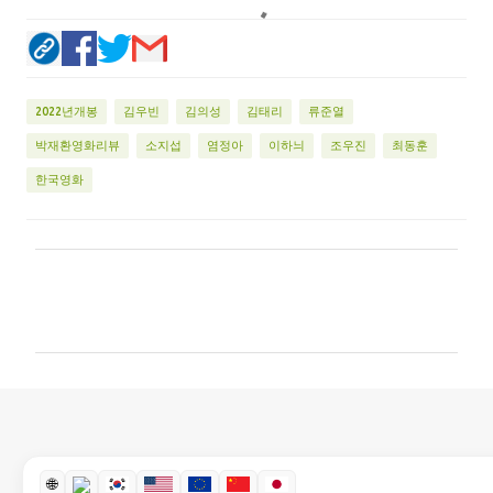
2022년개봉
김우빈
김의성
김태리
류준열
박재환영화리뷰
소지섭
염정아
이하늬
조우진
최동훈
한국영화
댓
글
🌐