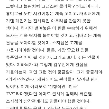
그렇다고 놀란처럼 고급스런 물리학 강의도 아니다.
흥미로울 듯한 시간여행은 계속 꼬이고, 캐릭터에게
기댄 개인기는 전체적인 아우라를 만들지 못한
셈이다. 하지만 벌여놓은 이 판을 수습하기 위해선
도사는 계속 딱지를 붙여야할 것이고, 김태리는 계속
천둥을 쏘아야할 것이며, 소지섭은 고개를
갸웃거려야할 것이다. 물론, 가장 중요한 인물
류준열은 어찌 될 것인가. 그러고 보니, 잊은 인물이
있다. 이하늬가 왜 그렇게 김우빈에게 관심을
기울이는지. 과연 그런 것이 궁금할까. 그게 궁금해야
<외계+인>2부가 개봉되어도 관객들이 달려갈 텐데
말이다. 이게 여러모로 ‘전형적인’ ‘한국'
'TV드라마'였다면 아마도 급하게 김태리-류준열-
소지섭의 삼각관계라도 만들어야 했을 것이다.
그런데 천둥은 울렸고, 신검은 누군가의 손에