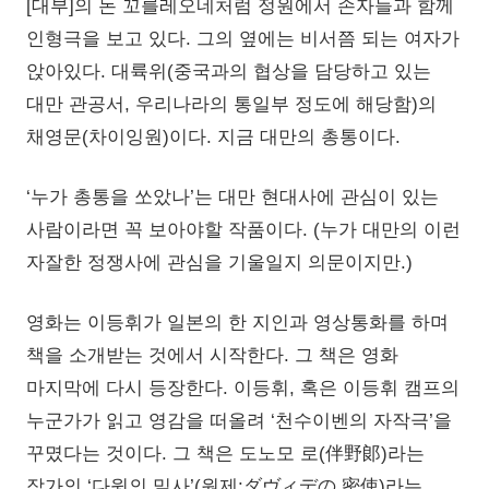
[대부]의 돈 꼬를레오네처럼 정원에서 손자들과 함께
인형극을 보고 있다. 그의 옆에는 비서쯤 되는 여자가
앉아있다. 대륙위(중국과의 협상을 담당하고 있는
대만 관공서, 우리나라의 통일부 정도에 해당함)의
채영문(차이잉원)이다. 지금 대만의 총통이다.
‘누가 총통을 쏘았나’는 대만 현대사에 관심이 있는
사람이라면 꼭 보아야할 작품이다. (누가 대만의 이런
자잘한 정쟁사에 관심을 기울일지 의문이지만.)
영화는 이등휘가 일본의 한 지인과 영상통화를 하며
책을 소개받는 것에서 시작한다. 그 책은 영화
마지막에 다시 등장한다. 이등휘, 혹은 이등휘 캠프의
누군가가 읽고 영감을 떠올려 ‘천수이벤의 자작극’을
꾸몄다는 것이다. 그 책은 도노모 로(伴野郞)라는
작가의 ‘다윗의 밀사’(원제:ダヴィデの 密使)라는