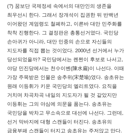
(?) 꿈보단 국제정세 속에서의 대만인의 생존을
최우선시 한다. 그래서 장개석이 집권한 뒤 반백년
이어왔던 계엄령도 철폐하고, 이른바 대만 민주화를
착착 진행한다. 그 결정판은 총통선거였다. 국민당
손아귀가 아니라, 대만 민중의 손으로 자신들의
지도자를 직접 뽑는 것이었다. 2000년 선거에서 누가
당선되었을까? 국민당에서는 롄쩐이 후보로 나서고,
야당 민진당에서는 천수이볜(陳水扁)이 나선다. 이때
가장 주목받은 인물은 송추위(宋楚瑜)였다. 송초유는
원래 이등휘가 키운 국민당의 엘리트였다. 요직을
거치며 차곡차곡 내일의 지도자가 될 것 같았지만
이등휘는 그의 야심에 의문을 품는다. 송초유는
국민당을 박차고 무소속으로 대선에 나선다. 그런데,
선거 막바지에 대형 스캔들이 터진다. 송초유의
금융부패 스캔들이 터지고 송초유는 주저앉고 만다.