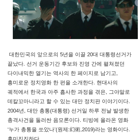
대한민국의 앞으로의 5년을 이끌 20대 대통령선거가
끝났다. 선거 운동기간 후보와 진영 간에 펼쳐졌던
다이내믹한 열기는 역사의 한 페이지로 남기고,
흥미로운 정치영화 한 편을 소개한다. 현대사의
궤적에서 한국과 아주 흡사한 과정을 겪은, 그야말로
데칼꼬마니라고 할 수 있는 대만 정치판 이야기이다.
2004년, 대만 총통(대통령) 선거일 하루 전날 발생한
총격사건을 둘러싼 음모론이다. 티빙에 올라온 영화
‘누가 총통을 쏘았나’(원제:幻術,2019)라는 영화이다.
흥미진진하다.