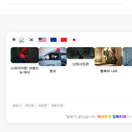
🌐
난징사진관
스파이더맨: 브랜드
호프
행복의 나라
뉴 데이
#애니
#다큐
#공연
#북리뷰
"영화가 끝났습니다.
박재환의 영화리뷰
가 