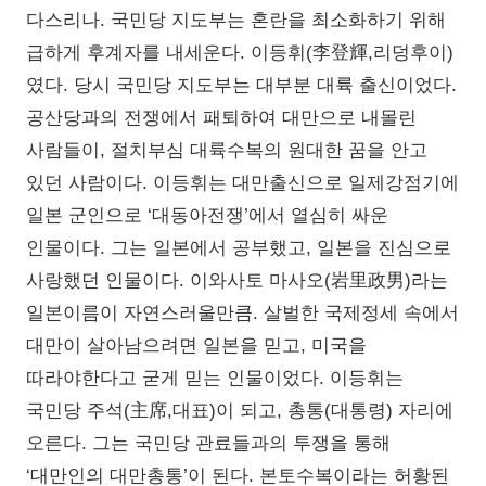
다스리나. 국민당 지도부는 혼란을 최소화하기 위해
급하게 후계자를 내세운다. 이등휘(李登輝,리덩후이)
였다. 당시 국민당 지도부는 대부분 대륙 출신이었다.
공산당과의 전쟁에서 패퇴하여 대만으로 내몰린
사람들이, 절치부심 대륙수복의 원대한 꿈을 안고
있던 사람이다. 이등휘는 대만출신으로 일제강점기에
일본 군인으로 ‘대동아전쟁’에서 열심히 싸운
인물이다. 그는 일본에서 공부했고, 일본을 진심으로
사랑했던 인물이다. 이와사토 마사오(岩里政男)라는
일본이름이 자연스러울만큼. 살벌한 국제정세 속에서
대만이 살아남으려면 일본을 믿고, 미국을
따라야한다고 굳게 믿는 인물이었다. 이등휘는
국민당 주석(主席,대표)이 되고, 총통(대통령) 자리에
오른다. 그는 국민당 관료들과의 투쟁을 통해
‘대만인의 대만총통’이 된다. 본토수복이라는 허황된