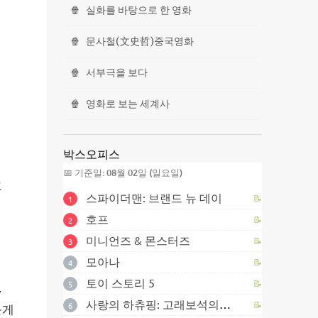
🍿
실화를 바탕으로 한 영화
🍿
문사철(文史哲)중국영화
🍿
서부극을 보다
🍿
영화로 보는 세계사
박스오피스
이
📅 기준일: 08월 02일 (일요일)
고
스파이더맨: 브랜드 뉴 데이
1
📝
의
호프
2
📝
미니언즈 & 몬스터즈
3
📝
모아나
4
📝
토이 스토리 5
5
📝
.
사랑의 하츄핑: 고래보석의 전설
6
📝
듣게