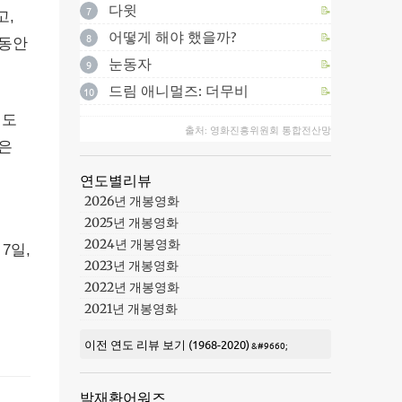
다윗
7
📝
고,
어떻게 해야 했을까?
8
📝
 동안
눈동자
9
📝
드림 애니멀즈: 더무비
10
📝
직도
출처: 영화진흥위원회 통합전산망
않은
연도별리뷰
2026년 개봉영화
2025년 개봉영화
2024년 개봉영화
7일,
2023년 개봉영화
2022년 개봉영화
2021년 개봉영화
이전 연도 리뷰 보기 (1968-2020)
박재환어워즈