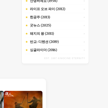
안녕하세요 (1958)
★
»
라이프 오브 파이 (2012)
★
»
한공주 (2013)
★
»
굿뉴스 (2025)
★
»
돼지의 왕 (2011)
★
»
반교: 디텐션 (2019)
★
»
싱글라이더 (2016)
★
»
EST. 1997 KINOCINE ETERNITY