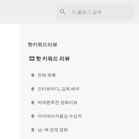
핫키워드리뷰
🎞 핫 키워드 리뷰
🍿
전체 목록
🍿
인터뷰하다, 감독 배우
🍿
박재환추천 영화리뷰
🍿
아카데미작품상 수상작
🍿
남-북 관계 영화