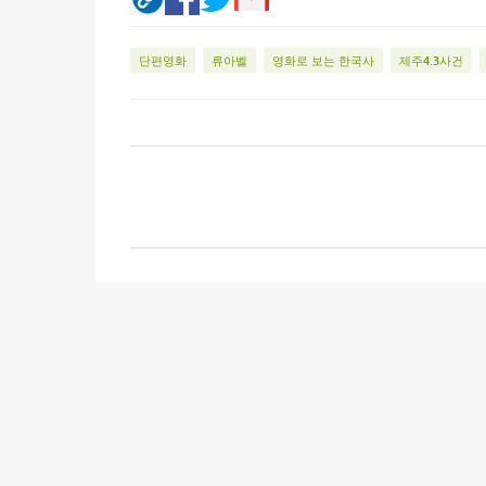
단편영화
류아벨
영화로 보는 한국사
제주4.3사건
댓
글