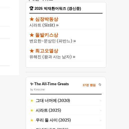
🏆 2026 박재환어워즈 (갱신중)
★ 심장박동상
시라트 (Sirāt) »
★ 돌발키스상
변요한-문상민 (파반느) »
★ 최고오열상
유해진 (왕과 사는 남자) »
✨ The All-Time Greats
🔄
37편 랜덤
by Kinocine
그대 너머에 (2020)
★
»
시라트 (2025)
★
»
우리 둘 사이 (2025)
★
»