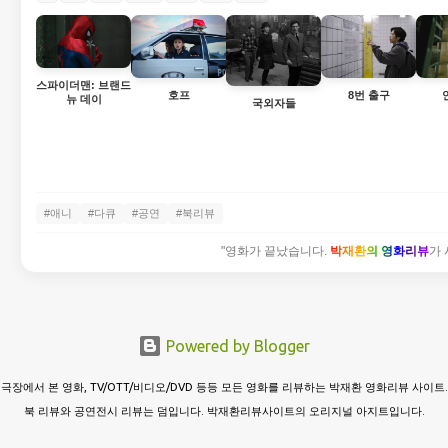
스파이더맨: 브랜드
호프
8번 출구
뉴 데이
국외자들
#애니
#다큐
#공연
#북리뷰
"영화가 끝났습니다.
박재환의 영화리뷰
가 
Powered by Blogger
극장에서 본 영화, TV/OTT/비디오/DVD 등등 모든 영화를 리뷰하는 박재환 영화리뷰 사이트.
북 리뷰와 공연전시 리뷰는 덤입니다. 박재환리뷰사이트의 오리지널 아지트입니다.