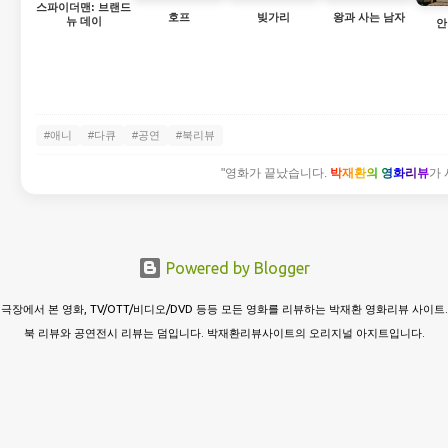
스파이더맨: 브랜드
빚가리
호프
왕과 사는 남자
뉴 데이
안
#애니
#다큐
#공연
#북리뷰
"영화가 끝났습니다.
박재환의 영화리뷰
가 
Powered by Blogger
극장에서 본 영화, TV/OTT/비디오/DVD 등등 모든 영화를 리뷰하는 박재환 영화리뷰 사이트.
북 리뷰와 공연전시 리뷰는 덤입니다. 박재환리뷰사이트의 오리지널 아지트입니다.