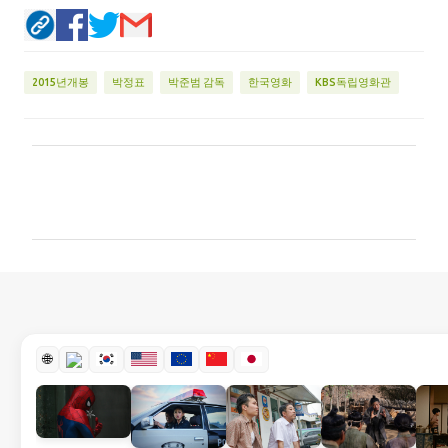
2015년개봉
박정표
박준범 감독
한국영화
KBS독립영화관
댓
글
🌐