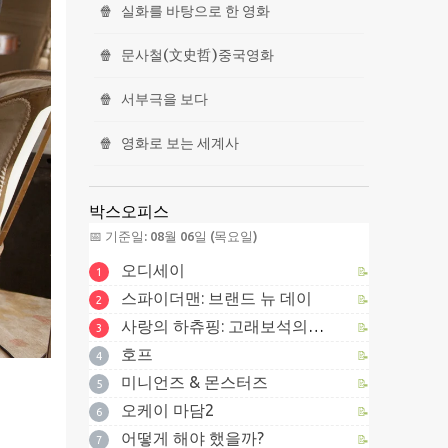
🍿
실화를 바탕으로 한 영화
🍿
문사철(文史哲)중국영화
🍿
서부극을 보다
🍿
영화로 보는 세계사
박스오피스
📅 기준일: 08월 06일 (목요일)
오디세이
📝
1
스파이더맨: 브랜드 뉴 데이
📝
2
사랑의 하츄핑: 고래보석의 전설
📝
3
호프
📝
4
미니언즈 & 몬스터즈
📝
5
오케이 마담2
📝
6
어떻게 해야 했을까?
📝
7