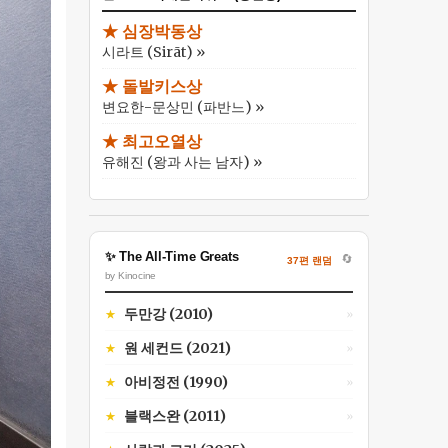
★ 심장박동상
시라트 (Sirāt) »
★ 돌발키스상
변요한-문상민 (파반느) »
★ 최고오열상
유해진 (왕과 사는 남자) »
✨ The All-Time Greats
🔄
37편 랜덤
by Kinocine
두만강 (2010)
★
»
원 세컨드 (2021)
★
»
아비정전 (1990)
★
»
블랙스완 (2011)
★
»