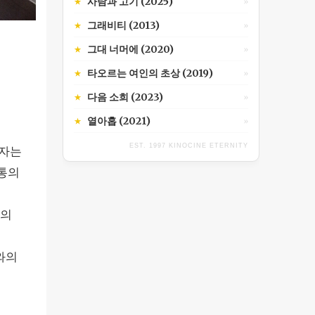
사람과 고기 (2025)
★
»
그래비티 (2013)
★
»
그대 너머에 (2020)
★
»
타오르는 여인의 초상 (2019)
★
»
다음 소희 (2023)
★
»
열아홉 (2021)
★
»
EST. 1997 KINOCINE ETERNITY
세자는
고통의
고의
와의