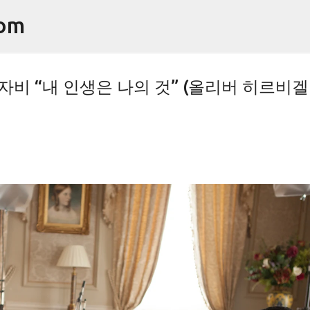
기본 콘텐츠로 건너뛰기
om
자비 “내 인생은 나의 것” (올리버 히르비겔