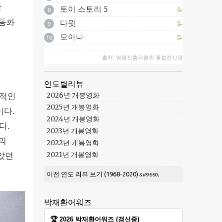
한
토이 스토리 5
📝
8
 동화
다윗
📝
9
모아나
📝
10
출처: 영화진흥위원회 통합전산망
연도별리뷰
2026년 개봉영화
격적인
2025년 개봉영화
이다.
2024년 개봉영화
다.
2023년 개봉영화
의
2022년 개봉영화
2021년 개봉영화
았던
이전 연도 리뷰 보기 (1968-2020)
박재환어워즈
🏆 2026 박재환어워즈 (갱신중)