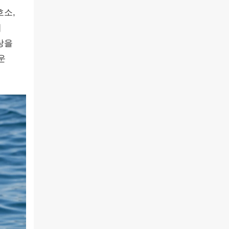
호소,
이
랑을
운