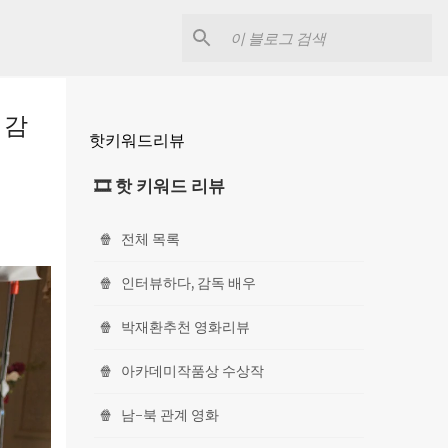
 감
핫키워드리뷰
🎞 핫 키워드 리뷰
🍿
전체 목록
🍿
인터뷰하다, 감독 배우
🍿
박재환추천 영화리뷰
🍿
아카데미작품상 수상작
🍿
남-북 관계 영화