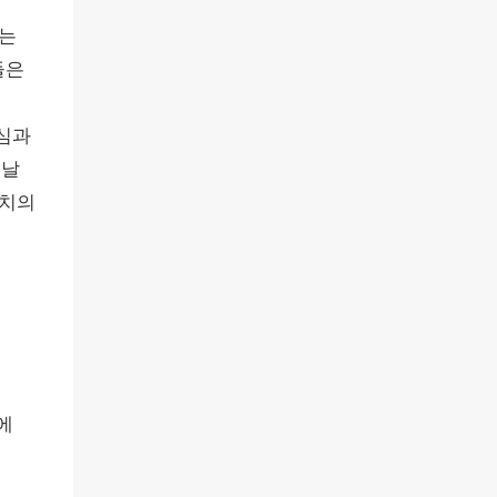
터는
들은
심과
 날
라치의
에
을