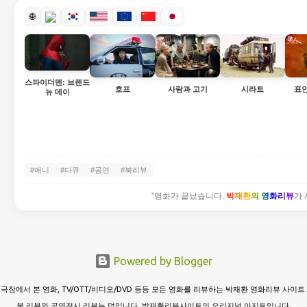
🌐
스파이더맨: 브랜드
시라트
호프
사람과 고기
표
뉴 데이
#애니
#다큐
#공연
#북리뷰
"영화가 끝났습니다.
박재환의 영화리뷰
가 
Powered by Blogger
극장에서 본 영화, TV/OTT/비디오/DVD 등등 모든 영화를 리뷰하는 박재환 영화리뷰 사이트.
북 리뷰와 공연전시 리뷰는 덤입니다. 박재환리뷰사이트의 오리지널 아지트입니다.