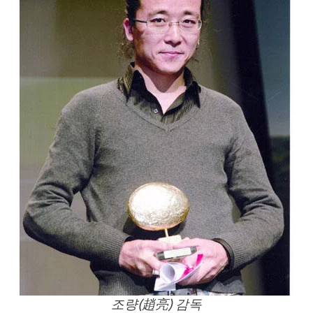
조량(趙亮) 감독