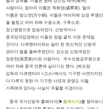
딸의 정체를. 이들은 원래 강소성 태주(泰州)
사람이다. 엄마의 이름은 척화영(戚華英). 딸의
이름은 방소연(方小娟). 이들은 여러차례 상경 투쟁(!)
을 펼쳤고 여러 차례 수용소로, 구류소로,
정신병원으로 압송되었다. 신방국이나
중국당국입장에선 이들은 정말 골치 아픈 존재일
것이다. 다큐멘터리와는 달리 한 헌신적인 신방국
관리가 딸을 돌봐주었단다. 강소성 신방국장인
장운천(張雲泉)이란 사람이다. 우수모범공무원으로
여러 차례 중국 언론에 실리기도 했다. (짜오량
감독의 다큐멘터리 <고소>에서도 기구한 사연이지만
다 다루지 못한 더 기구한 사연과 운명도 이들
가족에게 있다는 사실이 우울할 지경이다)
중국 국가신방국 홈페이지(▶
홈페이지
)를 찾아보니
접수나 처리에 대한 통계는 찾을 수가 없다. 그러나