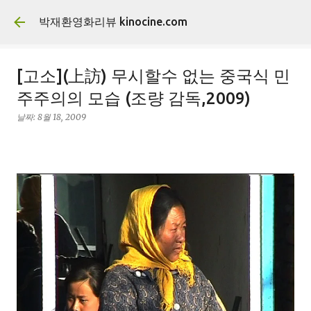
기본 콘텐츠로 건너뛰기
박재환영화리뷰 kinocine.com
[고소](上訪) 무시할수 없는 중국식 민
주주의의 모습 (조량 감독,2009)
날짜:
8월 18, 2009