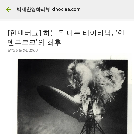
기본 콘텐츠로 건너뛰기
박재환영화리뷰 kinocine.com
[힌덴버그] 하늘을 나는 타이타닉, '힌
덴부르크'의 최후
날짜:
5월 04, 2009