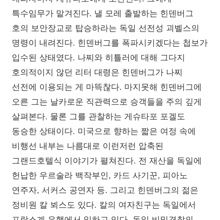
특수임무가 맡겨진다. 낼 모레 출발하는 힌덴버그
호의 보안장교로 탑승하라는 독일 선전성 괴벨스의
명령이 내려진다. 힌덴버그를 폭파시키겠다는 첩보가
입수된 상태였다. 나찌와 히틀러에 대해 그다지
호의적이지 않던 리터 대령은 힌덴버그가 나찌
선전에 이용되는 게 마뜩찮다. 마지못해 힌덴버그에
오른 그는 날카로운 직관력으로 승객들을 주의 깊게
살펴본다. 물론 그를 관찰하는 게슈타포 포겔도
동승한 상태이다. 미국으로 향하는 짧은 여정 속에
비행선 내부는 나름대로 이런저런 압축된
그랜드호텔식 이야기가 펼쳐진다. 전 재산을 독일에
헌납한 우르술라 백작부인, 카드 사기꾼, 피아노
연주자, 서커스 공연자 등. 그리고 힌덴버그의 젊은
정비원 칼 뵈스도 있다. 칼의 여자친구는 독일에서
프랑스계 은행에서 일하고 있다. 독일 비밀경찰의