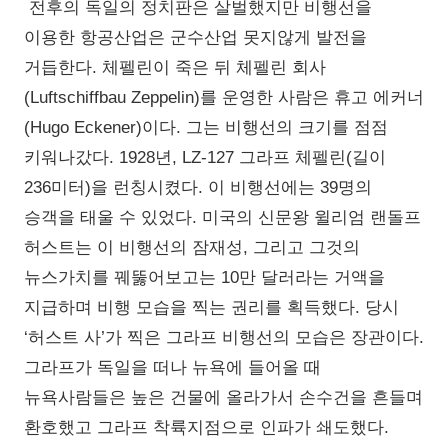
전후의 독일의 정치판은 살벌했지만 비행선을
이용한 항공산업은 군수산업 못지않게 발전을
거듭한다. 체펠린이 죽은 뒤 체펠린 회사
(Luftschiffbau Zeppelin)를 운영한 사람은 휴고 에커너
(Hugo Eckener)이다. 그는 비행선의 크기를 점점
키워나갔다. 1928년, LZ-127 그라프 체펠린(길이
236미터)을 런칭시켰다. 이 비행선에는 39명의
승객을 태울 수 있었다. 미국의 신문왕 윌리엄 랜돌프
허스트는 이 비행선의 잠재성, 그리고 그것의
뉴스가치를 꿰뚫어보고는 10만 달러라는 거액을
지급하며 비행 모습을 찍는 권리를 획득했다. 당시
‘허스트 사’가 찍은 그라프 비행선의 모습은 장관이다.
그라프가 독일을 떠나 뉴욕에 들어올 때
뉴욕사람들은 높은 건물에 올라가서 손수건을 흔들며
환호했고 그라프 착륙지점으로 인파가 쇄도했다.