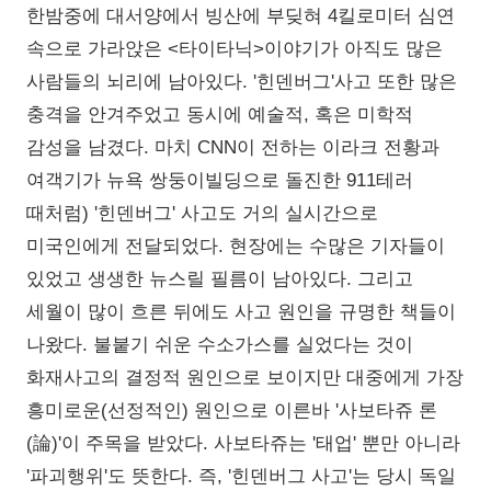
한밤중에 대서양에서 빙산에 부딪혀 4킬로미터 심연
속으로 가라앉은 <타이타닉>이야기가 아직도 많은
사람들의 뇌리에 남아있다. '힌덴버그'사고 또한 많은
충격을 안겨주었고 동시에 예술적, 혹은 미학적
감성을 남겼다. 마치 CNN이 전하는 이라크 전황과
여객기가 뉴욕 쌍둥이빌딩으로 돌진한 911테러
때처럼) '힌덴버그' 사고도 거의 실시간으로
미국인에게 전달되었다. 현장에는 수많은 기자들이
있었고 생생한 뉴스릴 필름이 남아있다. 그리고
세월이 많이 흐른 뒤에도 사고 원인을 규명한 책들이
나왔다. 불붙기 쉬운 수소가스를 실었다는 것이
화재사고의 결정적 원인으로 보이지만 대중에게 가장
흥미로운(선정적인) 원인으로 이른바 '사보타쥬 론
(論)'이 주목을 받았다. 사보타쥬는 '태업' 뿐만 아니라
'파괴행위'도 뜻한다. 즉, '힌덴버그 사고'는 당시 독일