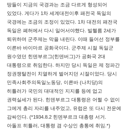
땅들이 지금의 국경과는 조금 다르게 형성되어
있었다. 게다가 1차 세계대전이후 패전국 독일의
국경에는 조금의 조정이 있었다. 1차 대전의 패전국
독일은 폐허에서 다시 일어서야했다. 빌헬름 2세가
퇴위하며 군주제는 막을 내린다. 이때 들어선 정부를
이른바 바이마르 공화국이다. 군주제 시절 독일군
원수였던 힌덴부르그(힌덴버그)가 공화국 2대
대통령으로 취임한다. 하지만 당시 독일은 제 정파간
정권쟁탈전이 치열하게 벌어지던 시절이었다. 당시
민족사회주의독일노동당, 이른바 (나치당)의
히틀러가 국민의 대대적인 지지를 등에 업고
권력실세가 된다. 힌덴부르그 대통령은 어쩔 수 없이
그에게 총리 자리를 내주었고, 유럽은 또 다시 전운에
감싸인다. (*1934.8.2 힌덴부르크 대총령 서거.
아돌프 히틀러, 대통령 겸 수상인 총통에 취임.*)