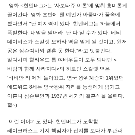
영화 <힌덴버그>는 ‘사보타쥬 이론’에 맞춰 흥미롭게
끌어간다. 영화 초반에 웬 예언가 아줌마가 꿈속에
봤다면서 “난 예지력이 있다. 힌덴버그는 하늘에서
폭발한다. 내말을 믿어라. 난 다 알 수가 있다. 베티
데이비스가 스칼렛 오하라 역을 맡게 될 것이고, 윈저
공은 심슨여사와 결혼 못 한다.”라고 덧붙인다.
알다시피 헐리우드 톱 여배우들이 모두 탐내던 <
바람과 함께 사라지다>의 히로인 스칼렛 역은
‘비비안 리’에게 돌아갔고, 영국 왕위계승자 1위였던
에드워드 8세는 영국왕위 자리를 동생에게 넘기고
이혼녀 심슨부인과 1937년 세기의 결혼식을 올린다.
헐~)
이런 이야기도 있다. 힌덴버그가 도착할
레이크허스트 기지 책임자가 잡지를 보다가 부관과