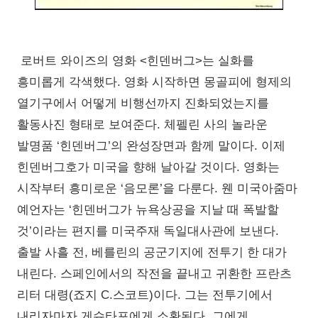
로버트 와이즈의 영화 <힌덴버그>는 실화를
흥미롭게 각색했다. 영화 시작하면 몽골피에 형제의
열기구에서 어떻게 비행선까지 진화되었는지를
활동사진 형태로 보여준다. 체펠린 사의 놀라운
발명품 ‘힌덴버그’의 완성장면과 함께 말이다. 이제
힌덴버그호가 미국을 향해 날아갈 것이다. 영화는
시작부터 흥미로운 ‘음모론’을 다룬다. 웬 미국아줌마
예언자는 ‘힌덴버그가 뉴욕상공을 지날 때 폭발할
것’이라는 편지를 미국주재 독일대사관에 보낸다.
출발 사흘 전, 베를린의 공군기지에 전투기 한 대가
내린다. 스페인에서의 작전을 끝내고 귀환한 프란츠
리터 대령(죠지 C.스코트)이다. 그는 전투기에서
내리자마자 게슈타포에게 소환된다. 그에게