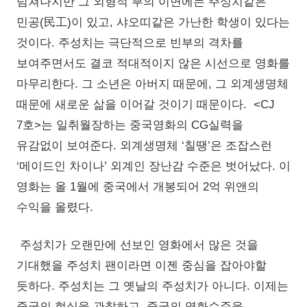
넘쳐나지만 그 외형적 부의 이면에는 주성치같은
민공(民工)이 있고, 샤오띠같은 가난한 학생이 있다는
것이다. 주성치는 극단적으로 빈부의 격차를
보여주면서도 결코 적대적이지 않은 시선으로 영화를
마무리한다. 그 소년은 아버지 때문에, 그 외계생명체
때문에 새로운 삶을 이어갈 것이기 때문이다. <CJ
7호>는 일취월장하는 중국영화의 CG실력을
유감없이 보여준다. 외계생명체 ‘칠땡’은 조잡스런
‘메이드인 차이나’ 외계인 장난감 수준은 벗어났다. 이
영화는 올 1월에 중국에서 개봉되어 2억 위앤의
수익을 올렸다.
주성치가 오랜만에 선보인 영화에서 많은 것을
기대했을 주성치 팬이라면 이젠 중심을 잡아야할
듯하다. 주성치는 그 옛날의 주성치가 아니다. 이제는
중국의 현실을 관찰하고, 중국의 영화수준을