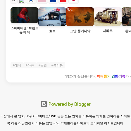
스파이더맨: 브랜드
시라트
호프
표인:풍기대막
왕과
뉴 데이
#애니
#다큐
#공연
#북리뷰
"영화가 끝났습니다.
박재환의 영화리뷰
가 
Powered by Blogger
극장에서 본 영화, TV/OTT/비디오/DVD 등등 모든 영화를 리뷰하는 박재환 영화리뷰 사이트.
북 리뷰와 공연전시 리뷰는 덤입니다. 박재환리뷰사이트의 오리지널 아지트입니다.