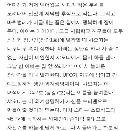
어디선가 거저 얻어왔을 사과의 썩은 부위를
도려내어 맛있게 저녁밥 후식으로 먹는다. 그리고
바퀴벌레가 버글대는 좁은 집에서 행복하게 잠이
든다. 아이는 아이이다. 고급 사립학교 친구들이 모두
최신형 장난감(장강1호)에 열광할 때 샤오띠는
너무너무 속이 상한다. 아빠는 장난감 하나 사 줄 수
없는 자신이 미안한지 샤오띠에게 몹시 화를 낸다.
그날 밤 아빠는 집 앞 쓰레기더미에서 놀라운
장난감을 하나 발견한다. UFO가 지구에 남기고 간
예쁘장하게 생긴 외계생명체이다. 샤오띠는 이
녀석에게 ‘CJ7호’(장강7호)라는 이름을 붙여준다.
샤오띠는 이 외계생명체가 자신을 슈퍼맨으로
만들어줄 것이라 믿는다. 마치 스티븐 스필버그의
<E.T>에 등장하는 외계인이 손가락 불빛으로
자전거를 하늘에 날게 하고, 다 시들어가는 화분의