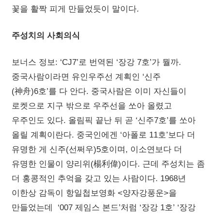
꽃을 활짝 피게 만들었듯이 말이다.
주성치의 사회의식
보너스 정보: ‘CJ7’로 번역된 ‘장강 7호’가 뭘까.
중국사람이라면 유인우주선 계획인 ‘신주
(神舟)6호’를 다 안다. 중국사람은 이미 자신들이
로켓으로 지구 밖으로 우주선을 쏘아 올렸고
우주인도 있다. 올림픽 끝난 뒤 곧 ‘신주7호’를 쏘아
올릴 계획이란다. 중국인에겐 ‘아폴로 11호’보다 더
유명한 게 신주(선쩌우)5호이며, 이소연보다 더
유명한 인물이 양리위(楊利偉)이다. 근데 주성치는 좀
더 홍콩적인 추억을 갖고 있는 사람이다. 1968년
이한상 감독이 항일첩보영화 <양자강풍운>을
만들었는데 ‘007 제임스 본드’처럼 ‘장강 1호’ ‘장강