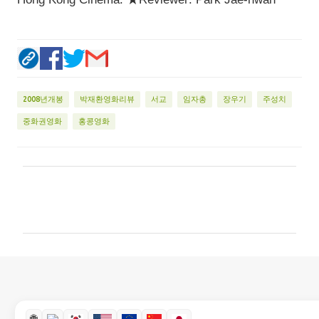
2008년개봉
박재환영화리뷰
서교
임자총
장우기
주성치
중화권영화
홍콩영화
댓
글
🌐