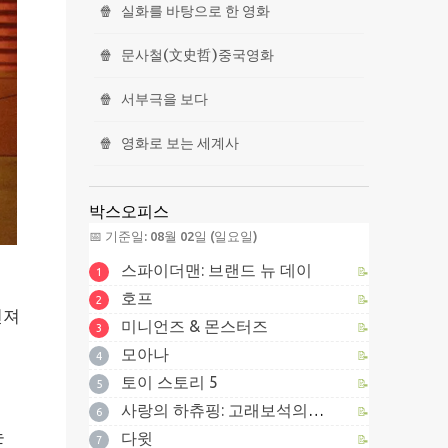
🍿
실화를 바탕으로 한 영화
🍿
문사철(文史哲)중국영화
🍿
서부극을 보다
🍿
영화로 보는 세계사
박스오피스
📅 기준일: 08월 02일 (일요일)
스파이더맨: 브랜드 뉴 데이
📝
1
호프
📝
2
던져
미니언즈 & 몬스터즈
📝
3
모아나
📝
4
토이 스토리 5
📝
5
사랑의 하츄핑: 고래보석의 전설
📝
6
는
다윗
📝
7