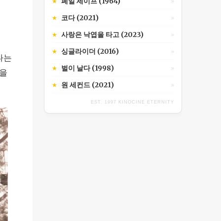
페일 세이프 (1964)
★
»
코다 (2021)
★
»
사랑은 낙엽을 타고 (2023)
★
»
싱글라이더 (2016)
★
»
다는
벌이 날다 (1998)
★
»
물을
원 세컨드 (2021)
★
»
EST. 1997 KINOCINE ETERNITY