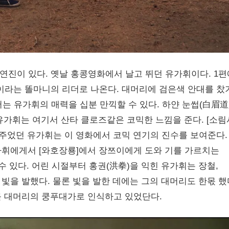
연진이 있다. 옛날 홍콩영화에서 날고 뛰던 유가휘이다. 1
]이라는 똘마니의 리더로 나온다. 대머리에 검은색 안대를 찼
서는 유가휘의 매력을 십분 만끽할 수 있다. 하얀 눈썹(白眉道
 유가휘는 여기서 산타 클로즈같은 코믹한 느낌을 준다. [소림
 주었던 유가휘는 이 영화에서 코믹 연기의 진수를 보여준다.
가휘에게서 [와호장룡]에서 장쯔이에게 도와 기를 가르치는
수 있다. 어린 시절부터 홍권(洪拳)을 익힌 유가휘는 장철,
빛을 발했다. 물론 빛을 발한 데에는 그의 대머리도 한몫 했
를 대머리의 쿵푸대가로 인식하고 있었단다.