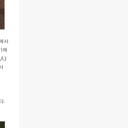
편에서
기에
人)
사
다.