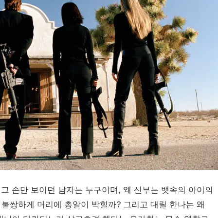
그 손만 보이던 남자는 누구이며, 왜 신부는 뱃속의 아이의
불쌍하게 머리에 총알이 박힐까? 그리고 대릴 한나는 왜