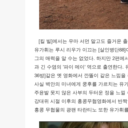
[킬 빌]에서는 우마 서먼 말고도 즐거운 출
유가휘는 루시 리우가 이끄는 [살인병단88
그의 매력을 알 수는 없었다. 하지만 2편에
과 긴 수염의 '파이 메이' 역으로 출연한다.
36방]같은 옛 영화에서 깐똘이 같은 느낌을
사실 벽안의 미녀에게 쿵후를 가르치는 유
주윤발 못지 않은 사부의 두터운 정을 느낄 
강대위 시절 이후의 홍콩무협영화에서 반짝 
홍콩 무협물의 광팬 타란티노 또한 유가휘