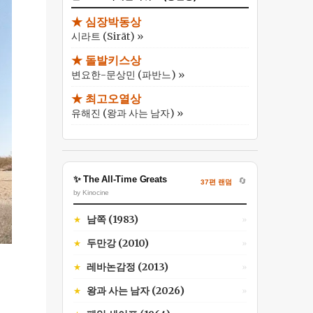
★ 심장박동상
시라트 (Sirāt) »
★ 돌발키스상
변요한-문상민 (파반느) »
★ 최고오열상
유해진 (왕과 사는 남자) »
✨ The All-Time Greats
🔄
37편 랜덤
by Kinocine
남쪽 (1983)
★
»
두만강 (2010)
★
»
레바논감정 (2013)
★
»
왕과 사는 남자 (2026)
★
»