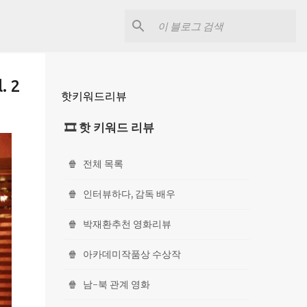
 2
핫키워드리뷰
🎞 핫 키워드 리뷰
🍿
전체 목록
🍿
인터뷰하다, 감독 배우
🍿
박재환추천 영화리뷰
🍿
아카데미작품상 수상작
🍿
남-북 관계 영화