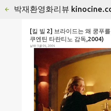
박재환영화리뷰 kinocine.c
[킬 빌 2] 브라이드는 왜 쿵푸를 익히
쿠엔틴 타란티노 감독,2004)
날짜:
5월 04, 2004