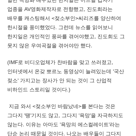
일반 극영화 배우였던 한지일은 어느날 갑자기
업종을 AV영화제작자로 전향했고, 진도희라는
배우를 캐스팅해서 <젖소부인>씨리즈를 양산하여
한시절을 풍미했었다. 그런데 뉴스를 읽어보니
한지일은 개인적인 풍파를 겪어야했고, 진도희도 그
못지 않은 우여곡절을 겪어야만 했다.
(IMF로 비디오업체가 찬바람을 맞고 쓰러졌고,
인터넷에서 온갖 뽀르노 동영상이 늘려있는데 '국산
젖소' 가지고는 장사가 안 되는 것이 그 산업적
비하인드 스토리일 것이다.)
지금 와서 <젖소부인 바람났네>를 본다는 것은
그다지 '땡'기지도 않고, 그다지 '욕망'을 자극하지도
않는다. 이유는 아마도 '욕망의 에스컬레이트'라는
단순 논리 때문일 것이다. 나오는 배우들이 그다지