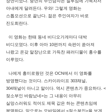
장면이었다. 중년의 주인남자는 질투심에 가득차서
아내에게 달려든다. 우와! 그렇게 영화는
스톱모션으로 끝난다. 젊은 주인여자가 바로
진도희란다.
이 영화는 한때 동네 비디오가게마다 대박
비디오였다. 이후 아마 10편까지 속편이 쏟아져
나왔고 온갖 말장난으로 가득찬 패러디물이 홍수를
이루었다.
나에게 흥미로웠던 것은 OCN에서 이 영화를
방영했다는 것이다. 스카이라이프 303채널,
304채널이 아니고 말이다. 역시 콘텐츠가 중요하다. <
젖소부인 바람났네>는 그 내용이 아무리
실망스러워도 적어도 제목 값은 하는 콘텐츠임에
분명하다. 앞으로는 모바일에서 <젖소부인>을 보게