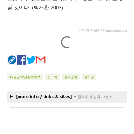
될 것이다. (박재환.2003)
박재환 영화리뷰 kinocine.com
19금영화:관람주의보
진도희
한국영화
한지일
[more info / links & sites]
▼ 클릭하여 펼치기/접기
댓
글