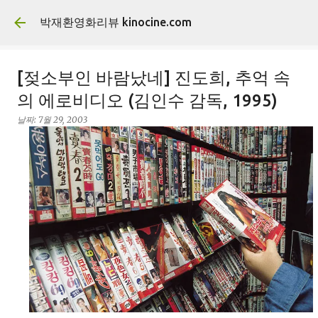
기본 콘텐츠로 건너뛰기
박재환영화리뷰 kinocine.com
[젖소부인 바람났네] 진도희, 추억 속
의 에로비디오 (김인수 감독, 1995)
날짜:
7월 29, 2003