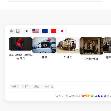
🌐
스파이더맨: 브랜드
시라트
호프
왕과
뉴 데이
안녕하세요
#애니
#다큐
#공연
#북리뷰
"영화가 끝났습니다.
박재환의 영화리뷰
가 