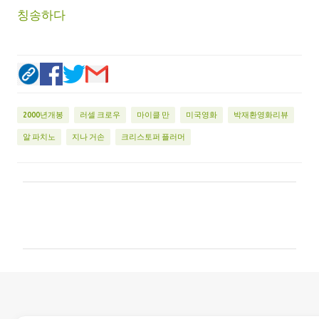
칭송하다
2000년개봉
러셀 크로우
마이클 만
미국영화
박재환영화리뷰
알 파치노
지나 거손
크리스토퍼 플러머
댓
글