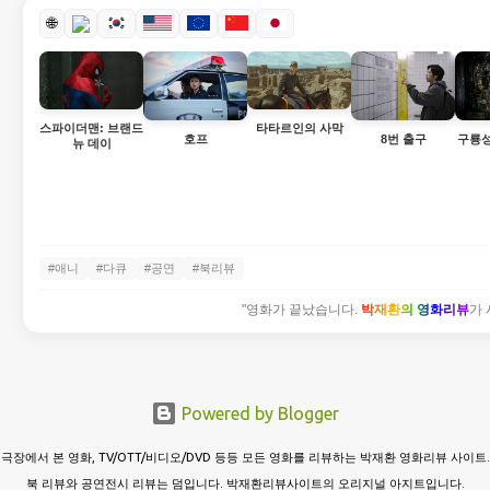
🌐
스파이더맨: 브랜드
타타르인의 사막
호프
8번 출구
구룡
뉴 데이
#애니
#다큐
#공연
#북리뷰
"영화가 끝났습니다.
박재환의 영화리뷰
가 
Powered by Blogger
극장에서 본 영화, TV/OTT/비디오/DVD 등등 모든 영화를 리뷰하는 박재환 영화리뷰 사이트.
북 리뷰와 공연전시 리뷰는 덤입니다. 박재환리뷰사이트의 오리지널 아지트입니다.