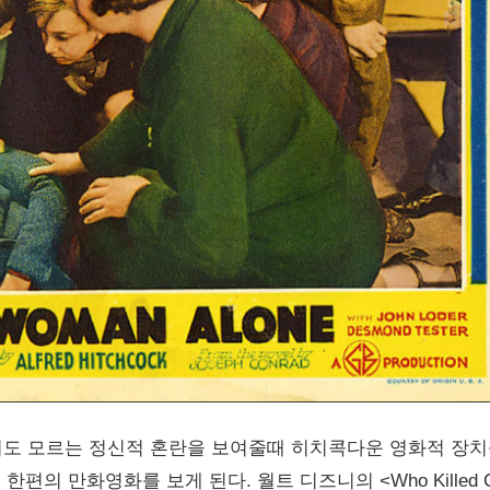
지도 모르는 정신적 혼란을 보여줄때 히치콕다운 영화적 장
편의 만화영화를 보게 된다. 월트 디즈니의 <Who Killed C