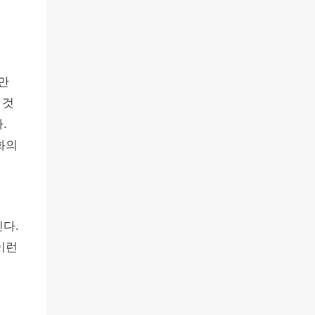
만
 것
.
화의
다.
이런