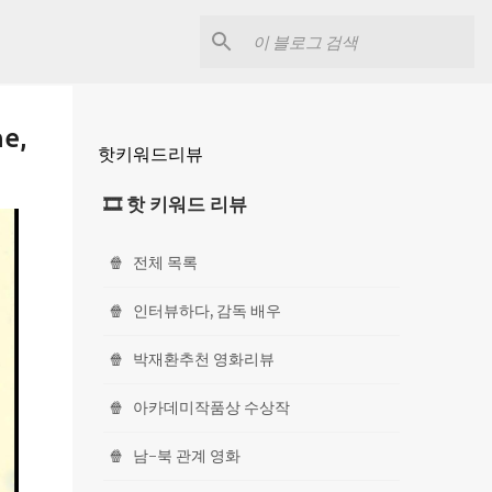
e,
핫키워드리뷰
🎞 핫 키워드 리뷰
🍿
전체 목록
🍿
인터뷰하다, 감독 배우
🍿
박재환추천 영화리뷰
🍿
아카데미작품상 수상작
🍿
남-북 관계 영화