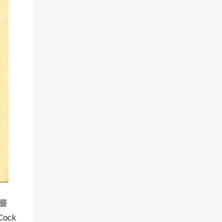
치를
ock