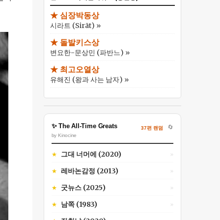
★ 심장박동상
시라트 (Sirāt) »
★ 돌발키스상
변요한-문상민 (파반느) »
★ 최고오열상
유해진 (왕과 사는 남자) »
✨ The All-Time Greats
🔄
37편 랜덤
by Kinocine
그대 너머에 (2020)
★
»
레바논감정 (2013)
★
»
굿뉴스 (2025)
★
»
남쪽 (1983)
★
»