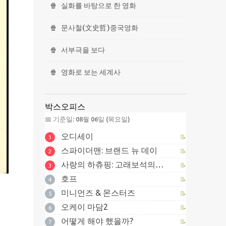
🍿
실화를 바탕으로 한 영화
🍿
문사철(文史哲)중국영화
🍿
서부극을 보다
🍿
영화로 보는 세계사
박스오피스
📅 기준일: 08월 06일 (목요일)
오디세이
📝
1
스파이더맨: 브랜드 뉴 데이
📝
2
사랑의 하츄핑: 고래보석의 전설
📝
3
호프
📝
4
미니언즈 & 몬스터즈
📝
5
오케이 마담2
📝
6
어떻게 해야 했을까?
📝
7