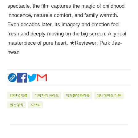
spectacle, the film captures the magic of childhood
innocence, nature’s comfort, and family warmth.
Even decades later, its imagery and emotion feel
fresh and deeply moving on the big screen. A lyrical
masterpiece of pure heart. ★Reviewer: Park Jae-
hwan
2001년개봉
미야자키 하야오
박재환영화리뷰
애니메이션 리뷰
일본영화
지브리
댓