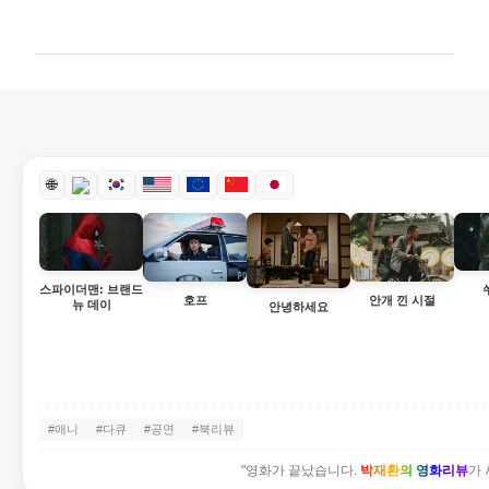
글
🌐
스파이더맨: 브랜드
호프
안개 낀 시절
뉴 데이
안녕하세요
#애니
#다큐
#공연
#북리뷰
"영화가 끝났습니다.
박재환의 영화리뷰
가 