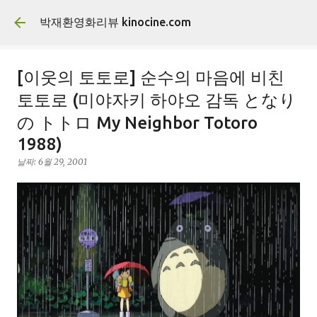
기본 콘텐츠로 건너뛰기
박재환영화리뷰 kinocine.com
[이웃의 토토로] 순수의 마음에 비친
토토로 (미야자키 하야오 감독 となり
の トトロ My Neighbor Totoro
1988)
날짜:
6월 29, 2001