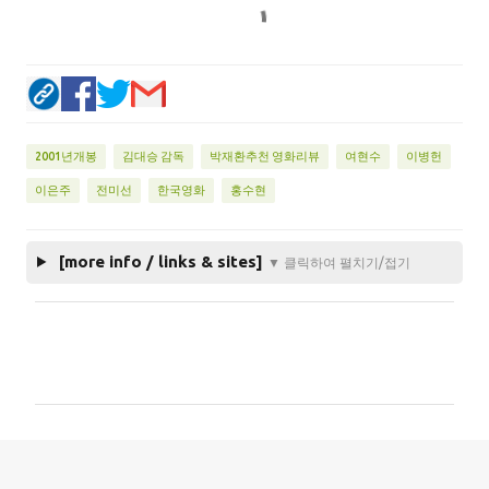
2001년개봉
김대승 감독
박재환추천 영화리뷰
여현수
이병헌
이은주
전미선
한국영화
홍수현
[more info / links & sites]
▼ 클릭하여 펼치기/접기
댓
글