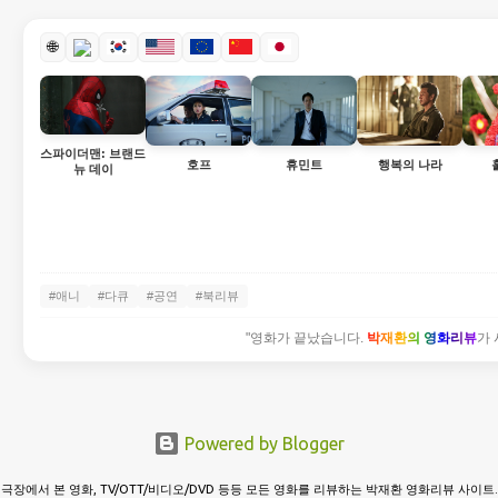
🌐
스파이더맨: 브랜드
호프
휴민트
행복의 나라
뉴 데이
#애니
#다큐
#공연
#북리뷰
"영화가 끝났습니다.
박재환의 영화리뷰
가 
Powered by Blogger
극장에서 본 영화, TV/OTT/비디오/DVD 등등 모든 영화를 리뷰하는 박재환 영화리뷰 사이트.