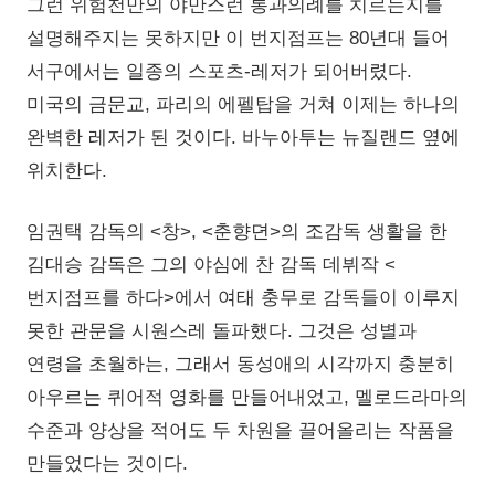
그런 위험천만의 야만스런 통과의례를 치르는지를
설명해주지는 못하지만 이 번지점프는 80년대 들어
서구에서는 일종의 스포츠-레저가 되어버렸다.
미국의 금문교, 파리의 에펠탑을 거쳐 이제는 하나의
완벽한 레저가 된 것이다. 바누아투는 뉴질랜드 옆에
위치한다.
임권택 감독의 <창>, <춘향뎐>의 조감독 생활을 한
김대승 감독은 그의 야심에 찬 감독 데뷔작 <
번지점프를 하다>에서 여태 충무로 감독들이 이루지
못한 관문을 시원스레 돌파했다. 그것은 성별과
연령을 초월하는, 그래서 동성애의 시각까지 충분히
아우르는 퀴어적 영화를 만들어내었고, 멜로드라마의
수준과 양상을 적어도 두 차원을 끌어올리는 작품을
만들었다는 것이다.