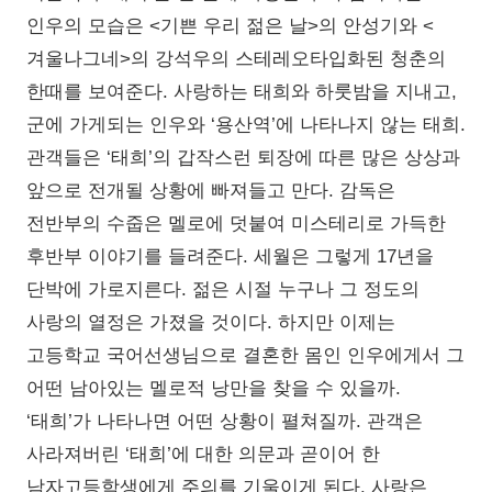
인우의 모습은 <기쁜 우리 젊은 날>의 안성기와 <
겨울나그네>의 강석우의 스테레오타입화된 청춘의
한때를 보여준다. 사랑하는 태희와 하룻밤을 지내고,
군에 가게되는 인우와 ‘용산역’에 나타나지 않는 태희.
관객들은 ‘태희’의 갑작스런 퇴장에 따른 많은 상상과
앞으로 전개될 상황에 빠져들고 만다. 감독은
전반부의 수줍은 멜로에 덧붙여 미스테리로 가득한
후반부 이야기를 들려준다. 세월은 그렇게 17년을
단박에 가로지른다. 젊은 시절 누구나 그 정도의
사랑의 열정은 가졌을 것이다. 하지만 이제는
고등학교 국어선생님으로 결혼한 몸인 인우에게서 그
어떤 남아있는 멜로적 낭만을 찾을 수 있을까.
‘태희’가 나타나면 어떤 상황이 펼쳐질까. 관객은
사라져버린 ‘태희’에 대한 의문과 곧이어 한
남자고등학생에게 주의를 기울이게 된다. 사랑은