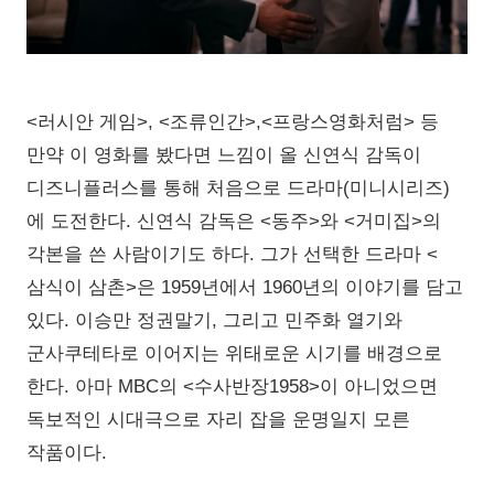
<러시안 게임>, <조류인간>,<프랑스영화처럼> 등
만약 이 영화를 봤다면 느낌이 올 신연식 감독이
디즈니플러스를 통해 처음으로 드라마(미니시리즈)
에 도전한다. 신연식 감독은 <동주>와 <거미집>의
각본을 쓴 사람이기도 하다. 그가 선택한 드라마 <
삼식이 삼촌>은 1959년에서 1960년의 이야기를 담고
있다. 이승만 정권말기, 그리고 민주화 열기와
군사쿠테타로 이어지는 위태로운 시기를 배경으로
한다. 아마 MBC의 <수사반장1958>이 아니었으면
독보적인 시대극으로 자리 잡을 운명일지 모른
작품이다.