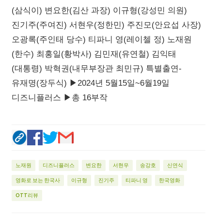
(삼식이) 변요한(김산 과장) 이규형(강성민 의원)
진기주(주여진) 서현우(정한민) 주진모(안요섭 사장)
오광록(주인태 당수) 티파니 영(레이첼 정) 노재원
(한수) 최홍일(황박사) 김민재(유연철) 김익태
(대통령) 박혁권(내무부장관 최민규) 특별출연-
유재명(장두식) ▶2024년 5월15일~6월19일
디즈니플러스 ▶총 16부작
노재원
디즈니플러스
변요한
서현우
송강호
신연식
영화로 보는 한국사
이규형
진기주
티파니 영
한국영화
OTT리뷰