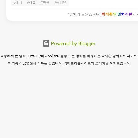
#애니
#다큐
#공연
#북리뷰
"영화가 끝났습니다.
박재환의 영화리뷰
가 
Powered by Blogger
극장에서 본 영화, TV/OTT/비디오/DVD 등등 모든 영화를 리뷰하는 박재환 영화리뷰 사이트.
북 리뷰와 공연전시 리뷰는 덤입니다. 박재환리뷰사이트의 오리지널 아지트입니다.