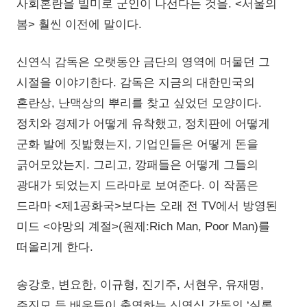
사회혼란을 빌미로 군인이 나선다는 것을. <서울의
봄> 훨씬 이전에 말이다.
신연식 감독은 오랫동안 금단의 영역에 머물던 그
시절을 이야기한다. 감독은 지금의 대한민국의
혼란상, 난맥상의 뿌리를 찾고 싶었던 모양이다.
정치와 경제가 어떻게 유착했고, 정치판에 어떻게
군화 발에 짓밟혔는지, 기업인들은 어떻게 돈을
긁어모았는지. 그리고, 깡패들은 어떻게 그들의
광대가 되었는지 드라마로 보여준다. 이 작품은
드라마 <제1공화국>보다는 오래 전 TV에서 방영된
미드 <야망의 계절>(원제:Rich Man, Poor Man)를
떠올리게 한다.
송강호, 변요한, 이규형, 진기주, 서현우, 유재명,
주진모 등 배우들이 출연하는 신연식 감독의 ‘실록