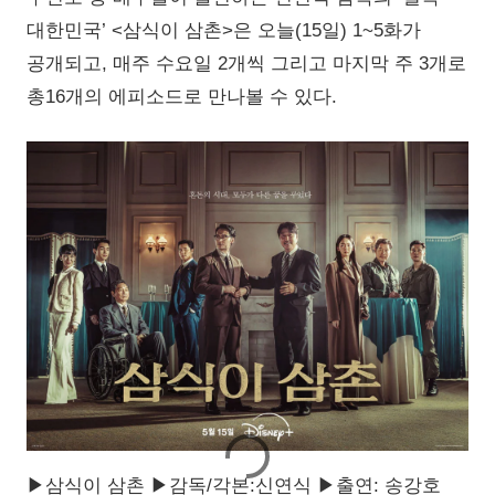
대한민국’ <삼식이 삼촌>은 오늘(15일) 1~5화가
공개되고, 매주 수요일 2개씩 그리고 마지막 주 3개로
총16개의 에피소드로 만나볼 수 있다.
▶삼식이 삼촌 ▶감독/각본:신연식 ▶출연: 송강호