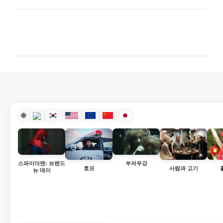
댓
글
🌐
스파이더맨: 브랜드
쑤저우강
호프
사람과 고기
뉴 데이