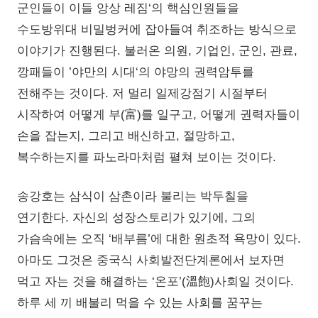
군인들이 이들 앙상 레짐‘의 핵심인원들을
수도방위대 비밀벙커에 잡아들여 취조하는 방식으로
이야기가 진행된다. 불러온 의원, 기업인, 군인, 관료,
깡패들이 ’야만의 시대‘의 야망의 권력암투를
전해주는 것이다. 저 멀리 일제강점기 시절부터
시작하여 어떻게 부(富)를 일구고, 어떻게 권력자들이
손을 잡는지, 그리고 배신하고, 절망하고,
복수하는지를 파노라마처럼 펼쳐 보이는 것이다.
송강호는 삼식이 삼촌이라 불리는 박두칠을
연기한다. 자신의 성장스토리가 있기에, 그의
가슴속에는 오직 ‘배부름’에 대한 원초적 욕망이 있다.
아마도 그것은 중국식 사회발전단계론에서 보자면
먹고 자는 것을 해결하는 ‘온포’(溫飽)사회일 것이다.
하루 세 끼 배불리 먹을 수 있는 사회를 꿈꾸는