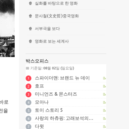
🍿
실화를 바탕으로 한 영화
🍿
문사철(文史哲)중국영화
🍿
서부극을 보다
🍿
영화로 보는 세계사
박스오피스
📅 기준일: 08월 02일 (일요일)
스파이더맨: 브랜드 뉴 데이
📝
1
호프
📝
2
미니언즈 & 몬스터즈
📝
3
 바로
모아나
📝
4
토이 스토리 5
종전을
📝
5
사랑의 하츄핑: 고래보석의 전설
📝
6
다윗
📝
7