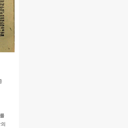
중
라를
상의