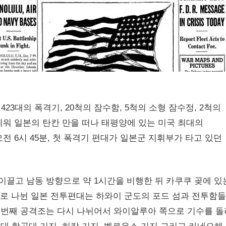
, 423대의 폭격기, 20척의 잠수함, 5척의 소형 잠수정, 2척의
앞세워 일본의 탄칸 만을 떠나 태평양에 있는 미국 최대의
오전 6시 45분, 첫 폭격기 편대가 일본군 지휘부가 타고 있던
이끌고 남동 방향으로 약 1시간을 비행한 뒤 카쿠쿠 곶에 있
조로 나뉜 일본 전투편대는 하와이 군도의 포드 섬과 전투함
세 번째 공격조는 다시 나뉘어서 와이알루아 쪽으로 기수를 