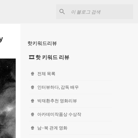
y
핫키워드리뷰
🎞 핫 키워드 리뷰
🍿
전체 목록
🍿
인터뷰하다, 감독 배우
🍿
박재환추천 영화리뷰
🍿
아카데미작품상 수상작
🍿
남-북 관계 영화