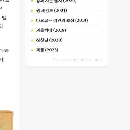
 만을
왕과 사는 남자 (2026)
★
»
군
원 세컨드 (2021)
★
»
 밸
타오르는 여인의 초상 (2019)
★
»
의
겨울밤에 (2018)
★
»
잔칫날 (2020)
★
»
괴물 (2023)
★
대담한
»
가
EST. 1997 KINOCINE ETERNITY