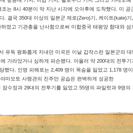
병대 항공대 기지, 히캄 기지, 벨로우스 기지 그리고 카네오헤
격조는 8시 40분이 막 지난 시각에 오아후에 도착했다. 미 공
국 350대 이상의 일본군 제로(Zero)기, 케이트(kate)기,
 투하하였고 기관총을 난사함으로써 미합중국 태평양 함대와 섬
서 유독 평화롭게 지내던 미국은 이날 갑작스런 일본군의 
속에 가라앉거나 심하게 파손됐다. 아울러 약 200대의 전투기
. 인명 피해로는 2,409 명이 목숨을 잃었고 1,178 명이
의 야마모토 사령관의 진주만 공습은 완벽하게 성공한
 잠수정과 29대의 전투기를 잃었고 55명의 파일럿과 9명의