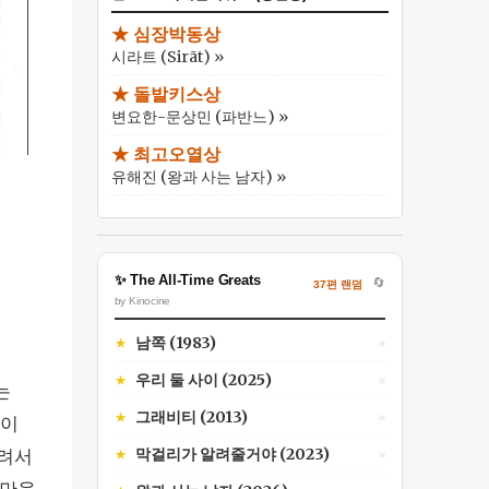
★ 심장박동상
시라트 (Sirāt) »
★ 돌발키스상
변요한-문상민 (파반느) »
★ 최고오열상
유해진 (왕과 사는 남자) »
✨ The All-Time Greats
🔄
37편 랜덤
by Kinocine
남쪽 (1983)
★
»
우리 둘 사이 (2025)
★
»
는
그래비티 (2013)
★
»
들이
막걸리가 알려줄거야 (2023)
돌려서
★
»