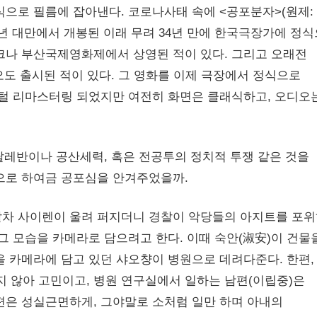
식으로 필름에 잡아낸다. 코로나사태 속에 <공포분자>(원제:
86년 대만에서 개봉된 이래 무려 34년 만에 한국극장가에 정
크나 부산국제영화제에서 상영된 적이 있다. 그리고 오래전
오도 출시된 적이 있다. 그 영화를 이제 극장에서 정식으로
지털 리마스터링 되었지만 여전히 화면은 클래식하고, 오디오
탈레반이나 공산세력, 혹은 전공투의 정치적 투쟁 같은 것을
으로 하여금 공포심을 안겨주었을까.
찰차 사이렌이 울려 퍼지더니 경찰이 악당들의 아지트를 포
그 모습을 카메라로 담으려고 한다. 이때 숙안(淑安)이 건물
을 카메라에 담고 있던 샤오챵이 병원으로 데려다준다. 한편,
지 않아 고민이고, 병원 연구실에서 일하는 남편(이립중)은
편은 성실근면하게, 그야말로 소처럼 일만 하며 아내의