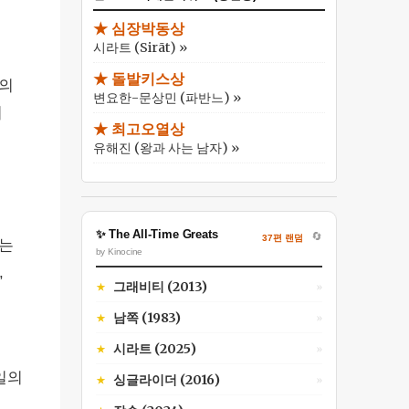
★ 심장박동상
시라트 (Sirāt) »
★ 돌발키스상
거의
변요한-문상민 (파반느) »
녀
★ 최고오열상
유해진 (왕과 사는 남자) »
✨ The All-Time Greats
🔄
37편 랜덤
하는
by Kinocine
,
그래비티 (2013)
★
»
남쪽 (1983)
★
»
시라트 (2025)
★
»
일의
싱글라이더 (2016)
★
»