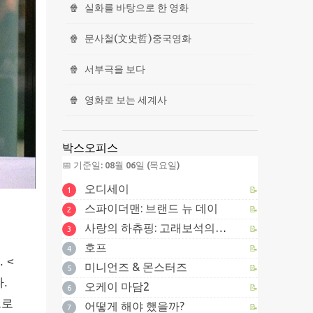
🍿
실화를 바탕으로 한 영화
🍿
문사철(文史哲)중국영화
🍿
서부극을 보다
🍿
영화로 보는 세계사
박스오피스
📅 기준일: 08월 06일 (목요일)
오디세이
📝
1
스파이더맨: 브랜드 뉴 데이
📝
2
사랑의 하츄핑: 고래보석의 전설
📝
3
호프
📝
4
 <
미니언즈 & 몬스터즈
📝
5
.
오케이 마담2
📝
6
으로
어떻게 해야 했을까?
📝
7