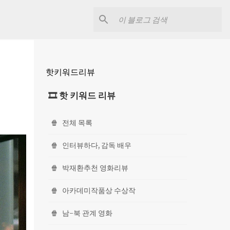
핫키워드리뷰
🎞 핫 키워드 리뷰
🍿
전체 목록
🍿
인터뷰하다, 감독 배우
🍿
박재환추천 영화리뷰
🍿
아카데미작품상 수상작
🍿
남-북 관계 영화