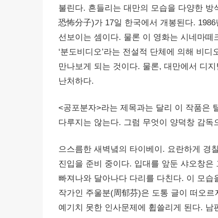
불린다. 흔들리는 대만의 모습을 다양한 방
恐怖分子)가 17일 한국에서 개봉된다. 19
선보이는 셈이다. 물론 이 영화는 시네마떼
‘분도비디오’라는 전설적 단체에 의해 비디
만나보게 되는 것이다. 물론, 대만에서 디
난처하다.
<공포분자>라는 제목과는 달리 이 작품은 
다루지는 않는다. 그럼 무엇이 양덕창 감독
으스름한 새벽녘의 타이베이. 요란하게 경
진입을 준비 중이다. 입대를 앞둔 샤오창은 
빠져나와 달아나다 다리를 다친다. 이 모습
작가인 주울분(周郁芬)은 도통 글이 떠오르
예기치 못한 인사문제에 휩쓸리게 된다. 남