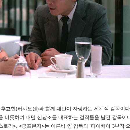
 후효현(허샤오센)과 함께 대만이 자랑하는 세계적 감독이다.
을 비롯하여 대만 신낭조를 대표하는 걸작들을 남긴 감독이다
토리>, <공포분자>는 이른바 양 감독의 ‘타이베이 3부작’