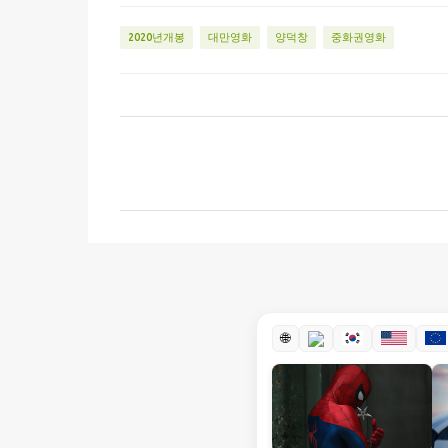
2020년개봉
대만영화
양덕창
중화권영화
댓
글
🌐