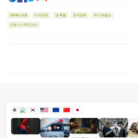
2018년개봉
미국영화
샘 록웰
영국영화
우디 해럴슨
프랜시스 맥도먼드
댓
글
🌐