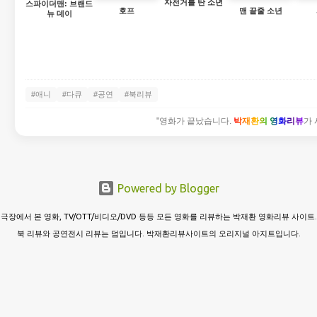
자전거를 탄 소년
스파이더맨: 브랜드
호프
맨 끝줄 소년
뉴 데이
#애니
#다큐
#공연
#북리뷰
"영화가 끝났습니다.
박재환의 영화리뷰
가 
Powered by Blogger
극장에서 본 영화, TV/OTT/비디오/DVD 등등 모든 영화를 리뷰하는 박재환 영화리뷰 사이트.
북 리뷰와 공연전시 리뷰는 덤입니다. 박재환리뷰사이트의 오리지널 아지트입니다.