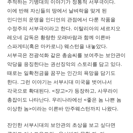
추적하는 기병대의 이야기가 정통적 서부극이다.
이에 반해 자신들의 땅에서 날벼락을 맞게 된
인디언의 운명을 인디언의 관점에서 다룬 작품을
수정주의 서부극이라고 한다. 이탈리아의 세르지오
레오네 감독은 황량한 모래바람과 함께 이른바
스파게티(혹은 마카로니) 웨스턴을 내놓았다.
서부극은 전광석화 같은 총솜씨를 보여주는 보안관이
악당을 응징한다는 권선징악의 스토리를 담고 있다.
때로는 일확천금을 꿈꾸는 인간의 욕망을 담기도
한다. 그런 이야기는 서부시대 미국을 벗어나서
각국으로 확대된다. <쟝고>가 등장하고, 사무라이
총잡이도 나타난다. 우리나라에선 <좋은 놈 나쁜 놈
이상한 놈>이라는 이른바 만주웨스턴까지 나왔다.
잔인한 서부시대의 보안관의 초상을 보고 싶다면