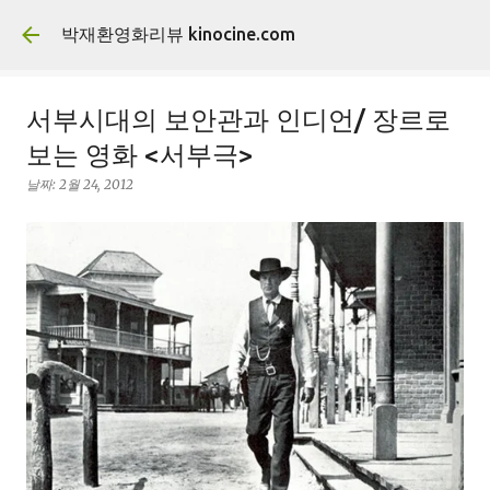
기본 콘텐츠로 건너뛰기
박재환영화리뷰 kinocine.com
서부시대의 보안관과 인디언/ 장르로
보는 영화 <서부극>
날짜:
2월 24, 2012