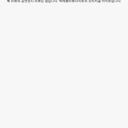
북 리뷰와 공연전시 리뷰는 덤입니다. 박재환리뷰사이트의 오리지널 아지트입니다.