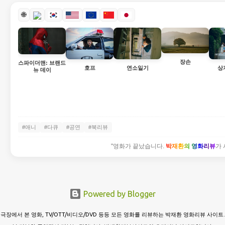
🌐
장손
스파이더맨: 브랜드
호프
연소일기
상
뉴 데이
#애니
#다큐
#공연
#북리뷰
"영화가 끝났습니다.
박재환의 영화리뷰
가 
Powered by Blogger
극장에서 본 영화, TV/OTT/비디오/DVD 등등 모든 영화를 리뷰하는 박재환 영화리뷰 사이트.