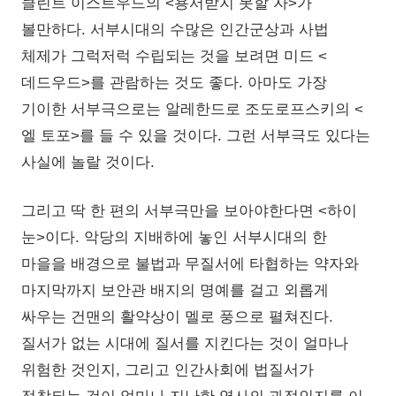
클린트 이스트우드의 <용서받지 못할 자>가
볼만하다. 서부시대의 수많은 인간군상과 사법
체제가 그럭저럭 수립되는 것을 보려면 미드 <
데드우드>를 관람하는 것도 좋다. 아마도 가장
기이한 서부극으로는 알레한드로 조도로프스키의 <
엘 토포>를 들 수 있을 것이다. 그런 서부극도 있다는
사실에 놀랄 것이다.
그리고 딱 한 편의 서부극만을 보아야한다면 <하이
눈>이다. 악당의 지배하에 놓인 서부시대의 한
마을을 배경으로 불법과 무질서에 타협하는 약자와
마지막까지 보안관 배지의 명예를 걸고 외롭게
싸우는 건맨의 활약상이 멜로 풍으로 펼쳐진다.
질서가 없는 시대에 질서를 지킨다는 것이 얼마나
위험한 것인지, 그리고 인간사회에 법질서가