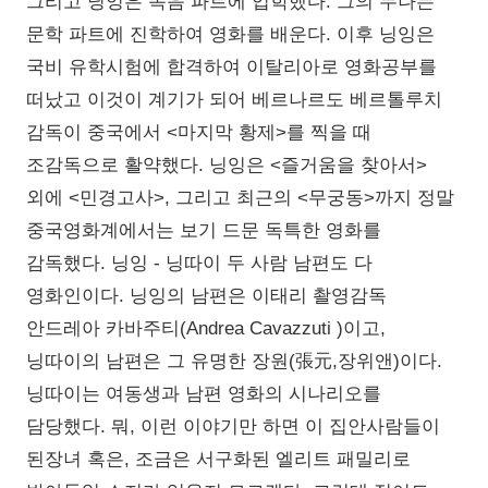
그리고 닝잉은 녹음 파트에 입학했다. 그의 누나는
문학 파트에 진학하여 영화를 배운다. 이후 닝잉은
국비 유학시험에 합격하여 이탈리아로 영화공부를
떠났고 이것이 계기가 되어 베르나르도 베르톨루치
감독이 중국에서 <마지막 황제>를 찍을 때
조감독으로 활약했다. 닝잉은 <즐거움을 찾아서>
외에 <민경고사>, 그리고 최근의 <무궁동>까지 정말
중국영화계에서는 보기 드문 독특한 영화를
감독했다. 닝잉 - 닝따이 두 사람 남편도 다
영화인이다. 닝잉의 남편은 이태리 촬영감독
안드레아 카바주티(Andrea Cavazzuti )이고,
닝따이의 남편은 그 유명한 장원(張元,장위앤)이다.
닝따이는 여동생과 남편 영화의 시나리오를
담당했다. 뭐, 이런 이야기만 하면 이 집안사람들이
된장녀 혹은, 조금은 서구화된 엘리트 패밀리로