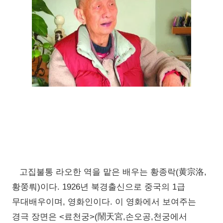
고집불통 라오한 역을 맡은 배우는 황종락(黄宗洛,
황쭝뤄)이다. 1926년 북경출신으로 중국의 1급
무대배우이며, 영화인이다. 이 영화에서 보여주는
경극 장면은 <료천궁>(鬧天宮,손오공,천궁에서