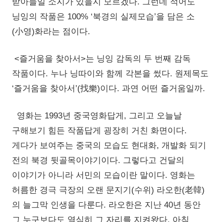
받아들일 소지가 있을지 모르겠다. 그런데 적어도
닝잉의 작품은 100% ‘북경의 실제모습’을 담은 소
(小영)화라는 점이다.
<즐거움을 찾아서>는 닝잉 감독의 두 번째 감독
작품이다. 누나 닝따이와 함께 각본을 썼다. 원제목도
‘즐거움을 찾아서’(找樂)이다. 과연 어떤 즐거움일까.
영화는 1993년 중국영화답게, 그리고 오늘날
구해보기 힘든 작품답게 굉장히 거친 화면이다.
게다가 보여주는 중국의 모습도 현대화, 개발화 되기
전의 북경 뒷골목이야기이다. 그렇다고 건달의
이야기가 아니라 서민의 모습이란 말이다. 영화는
허름한 경극 극장의 오랜 문지기(수위) 라오한(老韓)
의 늘그막 인생을 다룬다. 라오한은 지난 40년 동안
그 누구보다도 열심히 그 자리를 지켜왔다. 아침