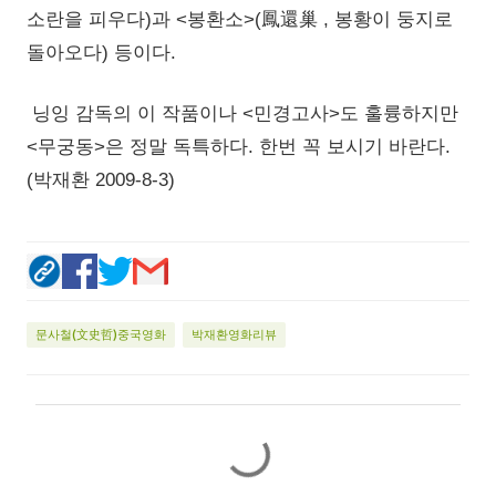
소란을 피우다)과 <봉환소>(鳳還巢 , 봉황이 둥지로
돌아오다) 등이다.
닝잉 감독의 이 작품이나 <민경고사>도 훌륭하지만
<무궁동>은 정말 독특하다. 한번 꼭 보시기 바란다.
(박재환 2009-8-3)
문사철(文史哲)중국영화
박재환영화리뷰
댓
글