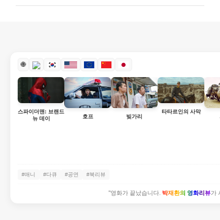
🌐
스파이더맨: 브랜드
타타르인의 사막
빚가리
호프
뉴 데이
#애니
#다큐
#공연
#북리뷰
"영화가 끝났습니다.
박재환의 영화리뷰
가 