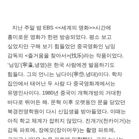
지난 주말 밤 EBS <<세계의 명화>>시간에
흥미로운 영화가 한편 방송되었다. 평소 보고
싶었지만 구해 보기 힘들었던 중국영화인 닝잉
감독의 <즐거움을 찾아서>(找乐)라는 작품이었다.
‘닝잉’(寧瀛,녕영)은 한국 사람에겐 발음하기도
힘들다. 그의 언니는 닝다이(寧岱,녕대)이다. 학자
집안에서 태어난 두 사람 다 중국영화계에서는
유명인사이다. 1980년 중국이 개혁개방의 거대한
바다로 뛰어든 해. 문혁 이후 오랫동안 문을 닫았던
북경전영학원이 다시 신입생을 받아들였다. 이때는
아직 학교 체계가 잡히지 않았다. 진개가(천카이거)는
감독 파트에, 장예모(장이머우)는 촬영 파트에,