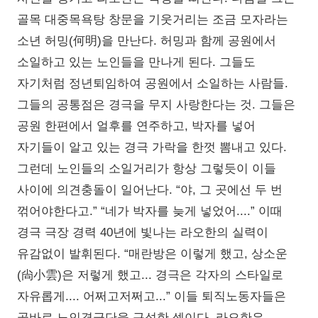
골목 대중목욕탕 창문을 기웃거리는 조금 모자라는
소년 허밍(何明)을 만난다. 허밍과 함께 공원에서
소일하고 있는 노인들을 만나게 된다. 그들도
자기처럼 정년퇴임하여 공원에서 소일하는 사람들.
그들의 공통점은 경극을 무지 사랑한다는 것. 그들은
공원 한편에서 얼후를 연주하고, 박자를 넣어
자기들이 알고 있는 경극 가락을 한껏 뽐내고 있다.
그런데 노인들의 소일거리가 항상 그렇듯이 이들
사이에 의견충돌이 일어난다. “야, 그 곳에선 두 번
꺾어야한다고.” “네가 박자를 늦게 넣었어....” 이때
경극 극장 경력 40년에 빛나는 라오한의 실력이
유감없이 발휘된다. “매란방은 이렇게 했고, 상소운
(尙小雲)은 저렇게 했고... 경극은 각자의 스타일로
자유롭게.... 어쩌고저쩌고...” 이들 퇴직노동자들은
곧바로 노인경극단을 구성한 셈이다. 라오한은