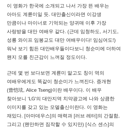
이 영화가 한국에 소개되고 나서 가장 뜬 배우는
아마도 계륜미일 듯. 대만출신이라면 이강생
만큼이나 마이너로 기억되는 양귀매 이후 가장
사랑받을 대만 여배우 같다. (근데 임청하도, 서기도,
성룡 와이프 임봉교도 대만 여배우이다! 임심여도!)
워낙 보기 힘든 대만배우들이다보니 청순미에 더하여
왠지 모를 친근감이 느껴질 정도이다.
근데 몇 번 보다보면 계륜미 말고도 칭이 역의
여배우에게도 똑같이 청순미가 느껴진다. 증개현
(曾恺玹, Alice Tseng)이란 배우이다. 이 배우
찾아보니 ‘LG'의 대만지역 치약광고에 나와 상큼한
이미지를 갖고 있는 모델출신이란다. 이 영화는
재밌다. [아마데우스]의 매력과 [러브 레터]의 간절함,
그리고 (왠만하면 짐작할 수 있지만) [식스 센스]의