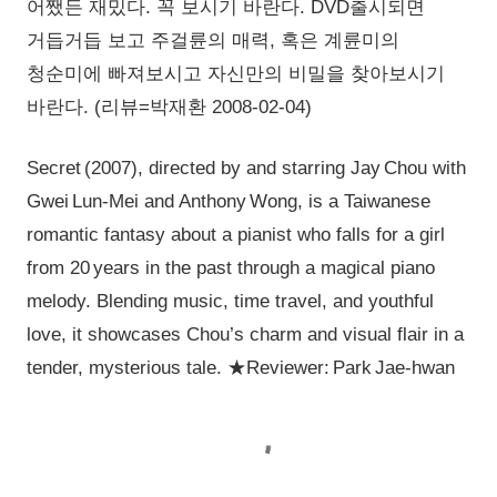
어쨌든 재밌다. 꼭 보시기 바란다. DVD출시되면
거듭거듭 보고 주걸륜의 매력, 혹은 계륜미의
청순미에 빠져보시고 자신만의 비밀을 찾아보시기
바란다. (리뷰=박재환 2008-02-04)
Secret (2007), directed by and starring Jay Chou with
Gwei Lun‑Mei and Anthony Wong, is a Taiwanese
romantic fantasy about a pianist who falls for a girl
from 20 years in the past through a magical piano
melody. Blending music, time travel, and youthful
love, it showcases Chou’s charm and visual flair in a
tender, mysterious tale. ★Reviewer: Park Jae‑hwan