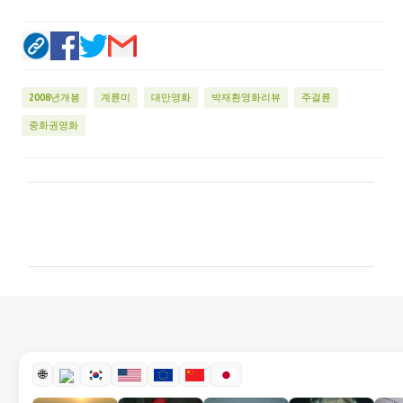
2008년개봉
계륜미
대만영화
박재환영화리뷰
주걸륜
중화권영화
댓
글
🌐