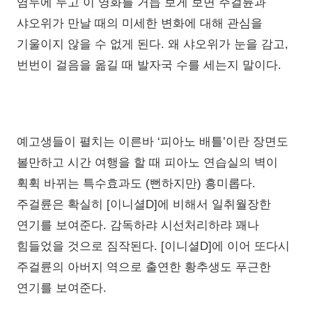
염두에 두고 이 영화를 거듭 보게 보면 주걸륜과
샤오위가 만날 때의 미세한 변화에 대해 관심을
기울이지 않을 수 없게 된다. 왜 샤오위가 눈을 감고,
번번이 걸음을 옮길 때 발자국 수를 세는지 말이다.
예고생들이 펼치는 이른바 ‘피아노 배틀’이란 장면도
볼만하고 시간 여행을 할 때 피아노 연습실의 벽이
휙휙 바뀌는 특수효과도 (뻔하지만) 흥미롭다.
주걸륜은 확실히 [이니셜D]에 비해서 일취월장한
연기를 보여준다. 감독하랴 시선처리하랴 꽤나
힘들었을 것으로 짐작된다. [이니셜D]에 이어 또다시
주걸륜의 아버지 역으로 출연한 황추생도 푸근한
연기를 보여준다.