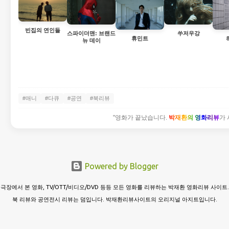
빈집의 연인들
스파이더맨: 브랜드
쑤저우강
휴민트
뉴 데이
#애니
#다큐
#공연
#북리뷰
"영화가 끝났습니다.
박재환의 영화리뷰
가 
Powered by Blogger
극장에서 본 영화, TV/OTT/비디오/DVD 등등 모든 영화를 리뷰하는 박재환 영화리뷰 사이트.
북 리뷰와 공연전시 리뷰는 덤입니다. 박재환리뷰사이트의 오리지널 아지트입니다.