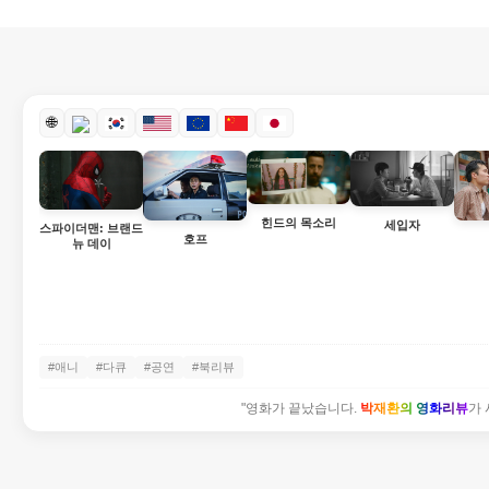
🌐
힌드의 목소리
세입자
스파이더맨: 브랜드
호프
뉴 데이
#애니
#다큐
#공연
#북리뷰
"영화가 끝났습니다.
박재환의 영화리뷰
가 