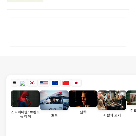
댓
글
🌐
힌
스파이더맨: 브랜드
남쪽
호프
사람과 고기
뉴 데이