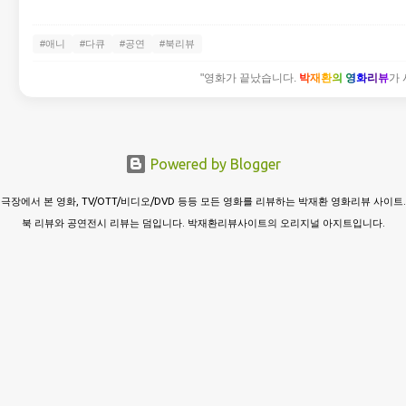
#애니
#다큐
#공연
#북리뷰
"영화가 끝났습니다.
박재환의 영화리뷰
가 
Powered by Blogger
극장에서 본 영화, TV/OTT/비디오/DVD 등등 모든 영화를 리뷰하는 박재환 영화리뷰 사이트.
북 리뷰와 공연전시 리뷰는 덤입니다. 박재환리뷰사이트의 오리지널 아지트입니다.