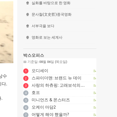
🍿
실화를 바탕으로 한 영화
🍿
문사철(文史哲)중국영화
🍿
서부극을 보다
🍿
영화로 보는 세계사
박스오피스
📅 기준일: 08월 06일 (목요일)
오디세이
📝
1
상수
스파이더맨: 브랜드 뉴 데이
📝
2
다.
사랑의 하츄핑: 고래보석의 전설
📝
3
호프
📝
4
.
미니언즈 & 몬스터즈
📝
5
오케이 마담2
📝
6
어떻게 해야 했을까?
📝
7