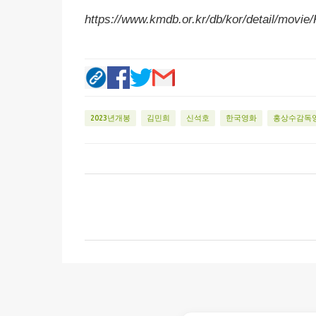
https://www.kmdb.or.kr/db/kor/detail/movie
2023년개봉
김민희
신석호
한국영화
홍상수감독
댓
글