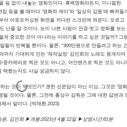
품을 쉼 없이 내놓는 영화인이다. 흑백영화라든지, 미니멀한
집 등을 볼 때마다 ‘영화적 재미’와 ‘일상의 감동’에 빠져들
일부러 아웃포커싱된 화면을 커다란 스크린에 띄운다. 모르고
 난줄 알 것이다. 눈이 나쁜 사람이 안경 벗고 영화를 보는
그렇게 중요한 것이 아니라는 이야기를 하고 싶은 것일까? 그
들이 반복될 뿐이다. 물론, “300만원으로 만들려고 하는 건
지막까지 기대하게 만든 ‘제작실장’ 김민희의 노래도 뭉개지며
수중카메라로 찍은 것도 아니고, 어안렌즈로 찍은 것도 아니
을 택했는지도 사실 궁금하지 않다.
하는 것이 무엇인가? 괜한 선문답이 아닌 이상, 그것은 '영
렴될 것이다. 물론, 그전에 홍상수 감독은 그에 대한 답변과 
해서 말이다. (박재환.2023)
윤, 김민희 ▶개봉:2023년 4월 12일 ▶상영시간:61분