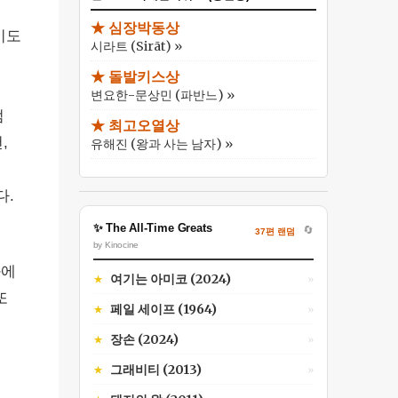
★ 심장박동상
기도
시라트 (Sirāt) »
★ 돌발키스상
변요한-문상민 (파반느) »
럼
★ 최고오열상
,
유해진 (왕과 사는 남자) »
다.
✨ The All-Time Greats
🔄
37편 랜덤
by Kinocine
화에
여기는 아미코 (2024)
★
»
또
페일 세이프 (1964)
★
»
장손 (2024)
★
»
그래비티 (2013)
★
»