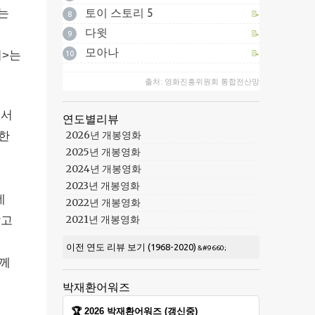
는
토이 스토리 5
📝
8
다윗
📝
9
모아나
📝
서>는
10
출처: 영화진흥위원회 통합전산망
에서
연도별리뷰
2026년 개봉영화
한
2025년 개봉영화
2024년 개봉영화
2023년 개봉영화
네
2022년 개봉영화
2021년 개봉영화
알고
이전 연도 리뷰 보기 (1968-2020)
함께
박재환어워즈
🏆 2026 박재환어워즈 (갱신중)