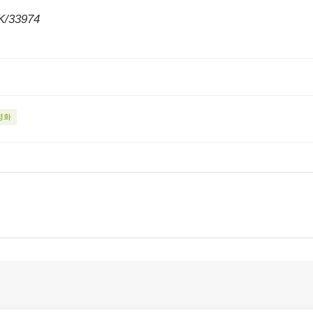
/K/33974
영화