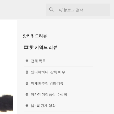
핫키워드리뷰
🎞 핫 키워드 리뷰
🍿
전체 목록
🍿
인터뷰하다, 감독 배우
🍿
박재환추천 영화리뷰
🍿
아카데미작품상 수상작
🍿
남-북 관계 영화