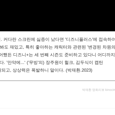
 커다란 스크린에 싫증이 났다면 '디즈니플러스'에 접속하여
 봐도 재밌고, 특히 좋아하는 캐릭터와 관련된 '변경된 차원
 어쨌든 디즈니+는 세 번째 시즌도 준비하고 있다니 어디까지
만약에...‘ ('무빙'의) 장주원이 헐크, 김두식이 캡틴
되고, 상상력은 폭발하니 말이다. (박재환.2023)
박재환 영화리뷰 kinocin