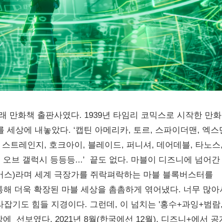
원래 만화책 출판사였다. 1939년 타임리 코믹스로 시작한 만
 세상에 내놓았다. ‘캡틴 아메리카, 토르, 스파이더맨, 엑스
터 스트레인지, 호크아이, 블레이드, 퍼니셔, 데어데블, 타노스
 오브 갤럭시 등등등...’ 끝도 없다. 마블이 디즈니에 넘어간 
니버스)라며 세계 극장가를 쥐락펴락하는 마블 블록버스터를
통해 더욱 확장된 마블 세상을 촘촘하게 엮어냈다. 너무 많아
잡기도 힘들 지경이다. 그런데, 이 넘치는 '홍수+과잉+범람
 선보였다. 2021년 8월(한국에선 12월), 디즈니+에서 