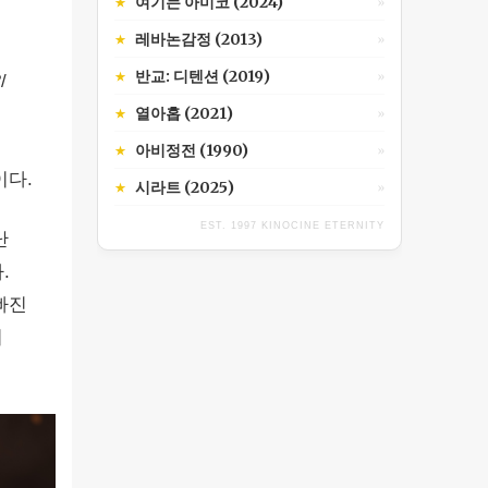
여기는 아미코 (2024)
★
»
레바논감정 (2013)
★
»
반교: 디텐션 (2019)
★
»
/
열아홉 (2021)
★
»
아비정전 (1990)
★
»
이다.
시라트 (2025)
★
»
EST. 1997 KINOCINE ETERNITY
난
.
빠진
기