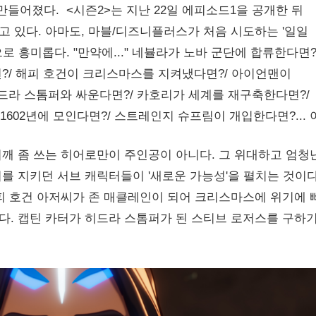
 만들어졌다. <시즌2>는 지난 22일 에피소드1을 공개한 뒤
 있다. 아마도, 마블/디즈니플러스가 처음 시도하는 '일일
로 흥미롭다. "만약에..." 네뷸라가 노바 군단에 합류한다면?
?/ 해피 호건이 크리스마스를 지켜냈다면?/ 아이언맨이
드라 스톰퍼와 싸운다면?/ 카호리가 세계를 재구축한다면?/
602년에 모인다면?/ 스트레인지 슈프림이 개입한다면?... 
깨 좀 쓰는 히어로만이 주인공이 아니다. 그 위대하고 엄청
를 지키던 서브 캐릭터들이 '새로운 가능성'을 펼치는 것이다
피 호건 아저씨가 존 매클레인이 되어 크리스마스에 위기에 
. 캡틴 카터가 히드라 스톰퍼가 된 스티브 로저스를 구하