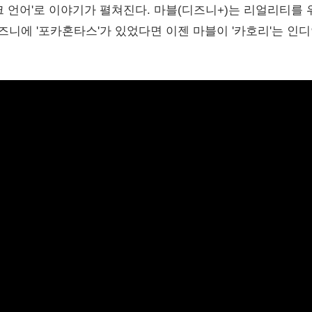
 언어'로 이야기가 펼쳐진다. 마블(디즈니+)는 리얼리티를 
즈니에 '포카혼타스'가 있었다면 이젠 마블이 '카호리'는 인