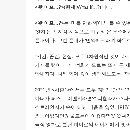
<왓 이프...?>(원제:What If...?)이다.
<왓 이프...?>는 '마블 만화책'에서 볼 수
'왓처'는 전지적 시점으로 지구와 온 우주에서
존재이다. 그런 존재가 '만약에~"라며 화두
"시간, 공간, 현실. 모두 1차원적인 것이 
가지를 뻗어 나가, 너희가 모르는 또 다른 
안내자다. 나와 함께 깊이 생각해보도록. '만약
2021년 <시즌1>에서는 모두 9편의 '만약..
카터가 퍼스트 어벤져라면?/ 티찰라가 스타
스트레인지가 손이 아닌 마음을 잃었다면?/ 
외동이었다면?/ 울트론이 이겼다면?/ 왓쳐가 
극장 영화로 봤던 히어로의 이야기에서 벗어난