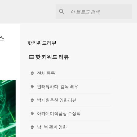
스
핫키워드리뷰
🎞 핫 키워드 리뷰
🍿
전체 목록
🍿
인터뷰하다, 감독 배우
🍿
박재환추천 영화리뷰
🍿
아카데미작품상 수상작
🍿
남-북 관계 영화