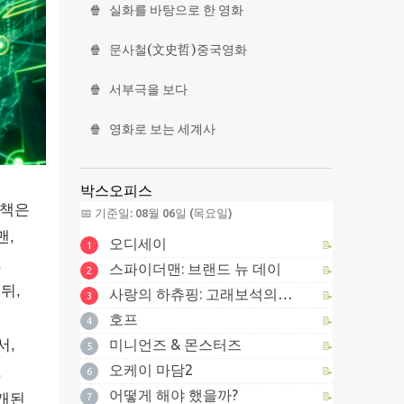
🍿
실화를 바탕으로 한 영화
🍿
문사철(文史哲)중국영화
🍿
서부극을 보다
🍿
영화로 보는 세계사
박스오피스
화책은
📅 기준일: 08월 06일 (목요일)
맨,
오디세이
📝
1
,
스파이더맨: 브랜드 뉴 데이
📝
2
뒤,
사랑의 하츄핑: 고래보석의 전설
📝
3
호프
📝
4
서,
미니언즈 & 몬스터즈
📝
5
오케이 마담2
,
📝
6
어떻게 해야 했을까?
📝
공개된
7