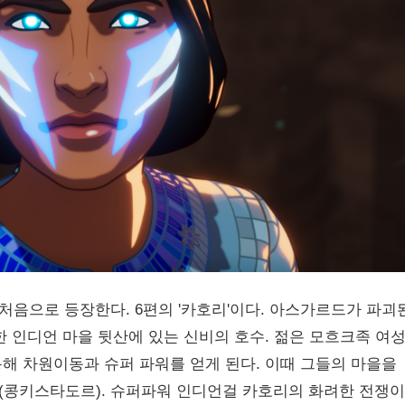
처음으로 등장한다. 6편의 '카호리'이다. 아스가르드가 파괴
 인디언 마을 뒷산에 있는 신비의 호수. 젊은 모흐크족 여
해 차원이동과 슈퍼 파워를 얻게 된다. 이때 그들의 마을을
(콩키스타도르). 슈퍼파워 인디언걸 카호리의 화려한 전쟁이