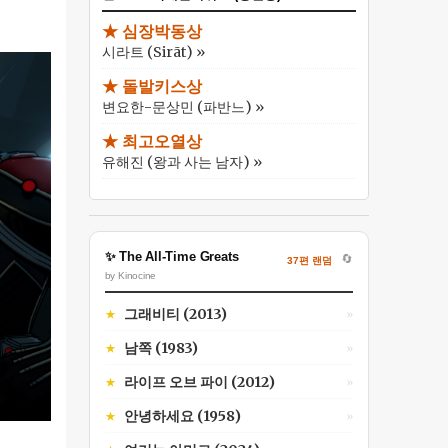
★ 심장박동상
시라트 (Sirāt) »
★ 돌발키스상
변요한-문상민 (파반느) »
★ 최고오열상
유해진 (왕과 사는 남자) »
✨ The All-Time Greats
🔄
37편 랜덤
by Kinocine
그래비티 (2013)
★
»
남쪽 (1983)
★
»
라이프 오브 파이 (2012)
★
»
안녕하세요 (1958)
★
»