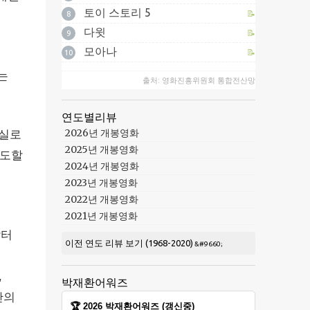
토이 스토리 5
📝
8
다윗
📝
9
모아나
📝
10
는
출처: 영화진흥위원회 통합전산망
연도별리뷰
2026년 개봉영화
현실로
2025년 개봉영화
인도할
2024년 개봉영화
2023년 개봉영화
2022년 개봉영화
2021년 개봉영화
닥터
이전 연도 리뷰 보기 (1968-2020)
,
박재환어워즈
간의
🏆 2026 박재환어워즈 (갱신중)