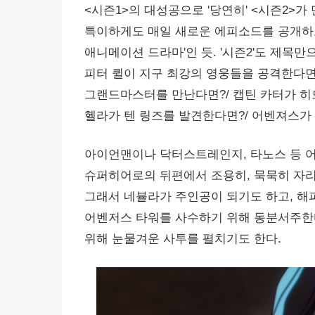
<시즌1>의 대성공으로 '당연히' <시즌2>가
특이하게도 매일 새로운 에피소드를 공개하고
애니메이션 드라마'인 듯. '시즌2'도 제목만으
피터 퀼이 지구 최강의 영웅들을 공격한다면
그랜드마스터를 만난다면?/ 캡틴 카터가 히
헬라가 텐 링즈를 발견한다면?/ 어벤져스가 1
아이언맨이나 닥터스트레인지, 타노스 등 어
슈퍼히어로의 뒤편에서 조용히, 묵묵히 자리
그래서 네뷸라가 주인공이 되기도 하고, 해
어벤저스 타워를 사수하기 위해 동분서주한다
위해 눈물겨운 사투를 펼치기도 한다.