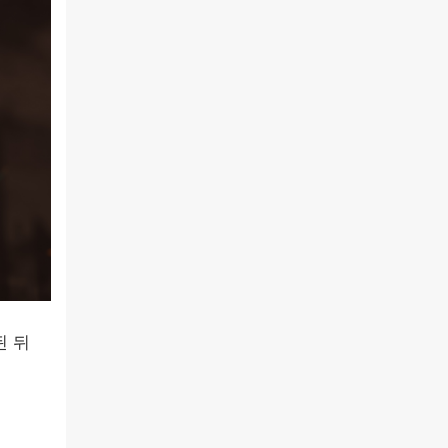
된 뒤
성