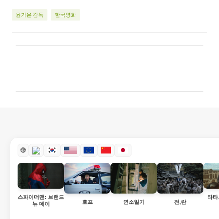
윤가은 감독
한국영화
댓
글
🌐
스파이더맨: 브랜드
타타
호프
연소일기
전,란
뉴 데이