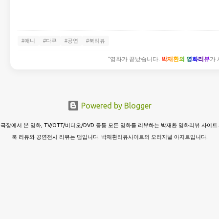
#애니
#다큐
#공연
#북리뷰
"영화가 끝났습니다.
박재환의 영화리뷰
가 
Powered by Blogger
극장에서 본 영화, TV/OTT/비디오/DVD 등등 모든 영화를 리뷰하는 박재환 영화리뷰 사이트.
북 리뷰와 공연전시 리뷰는 덤입니다. 박재환리뷰사이트의 오리지널 아지트입니다.