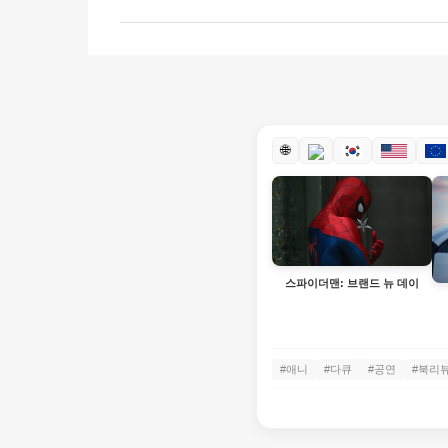
🌐
스파이더맨: 브랜드 뉴 데이
#애니
#다큐
#공연
#북리