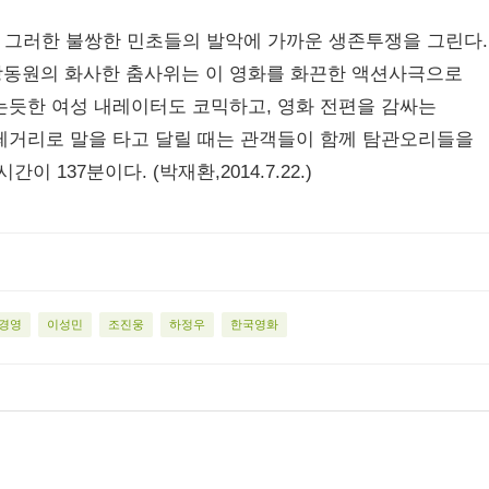
서 그러한 불쌍한 민초들의 발악에 가까운 생존투쟁을 그린다.
강동원의 화사한 춤사위는 이 영화를 화끈한 액션사극으로
는듯한 여성 내레이터도 코믹하고, 영화 전편을 감싸는
떼거리로 말을 타고 달릴 때는 관객들이 함께 탐관오리들을
 137분이다. (박재환,2014.7.22.)
경영
이성민
조진웅
하정우
한국영화