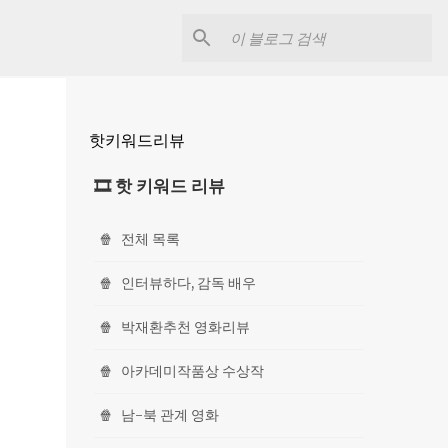
핫키워드리뷰
🎞 핫 키워드 리뷰
🍿
전체 목록
🍿
인터뷰하다, 감독 배우
🍿
박재환추천 영화리뷰
🍿
아카데미작품상 수상작
🍿
남-북 관계 영화