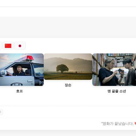
장손
호프
맨 끝줄 소년
뷰
"영화가 끝났습니다.