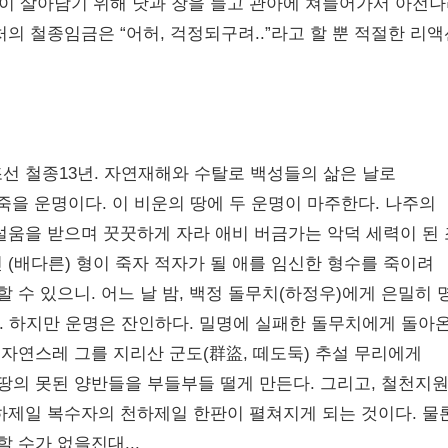
이 살아남기 위해 낫과 창을 들고 관아에 쳐들어가서 아전
처의 철종임금은 “어허, 걱정되구려..”라고 할 뿐 적절한 리
선 철종13년. 자연재해와 수탈로 백성들의 삶은 날로
’ 죽을 운명이다. 이 비운의 땅에 두 운명이 마주한다. 나주의
설움을 받으며 꿋꿋하게 자라 애비 버금가는 악덕 세력이 된
 (배다른) 형이 죽자 적자가 될 애를 임신한 형수를 죽이려
 수 있으니. 어느 날 밤, 백정 돌무치(하정우)에게 은밀히 
고. 하지만 운명은 잔인하다. 밀명에 실패한 돌무치에게 돌아
 자연스레 그를 지리산 군도(群盜, 떼도둑) 추설 무리에게
 땅의 못된 양반들을 부들부들 떨게 만든다. 그리고, 철천지
하제일 복수자의 천하제일 한판이 펼쳐지게 되는 것이다. 물론
 수가 없을진대...