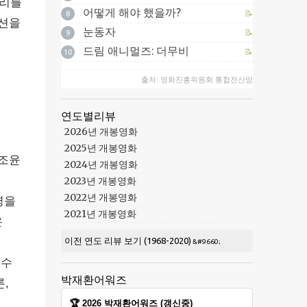
나리를
어떻게 해야 했을까?
📝
8
액션을
눈동자
📝
9
드림 애니멀즈: 더무비
📝
10
출처: 영화진흥위원회 통합전산망
연도별리뷰
2026년 개봉영화
2025년 개봉영화
 조윤
2024년 개봉영화
2023년 개봉영화
2022년 개봉영화
명을
2021년 개봉영화
온
이전 연도 리뷰 보기 (1968-2020)
원수
박재환어워즈
,
🏆 2026 박재환어워즈 (갱신중)