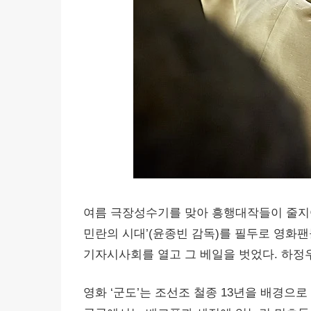
여름 극장성수기를 맞아 흥행대작들이 줄지어 
민란의 시대’(윤종빈 감독)를 필두로 영화팬들
기자시사회를 열고 그 베일을 벗었다. 하정
영화 ‘군도’는 조선조 철종 13년을 배경으