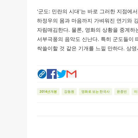
‘군도: 민란의 시대’는 바로 그러한 지점에
하정우의 몸과 마음까지 가벼워진 연기와 
자림매김한다. 물론, 영화의 상황을 중계하
서부극풍의 음악도 신난다. 특히 군도들이 
싹쓸이할 것 같은 기개를 느낄 만하다. 상영시간이
2014년개봉
강동원
영화로 보는 한국사
윤종빈
이
댓
글