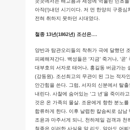
곳곳에서는 배고픔과 세정에 억눌린 민초들
아작(!)내던 시기이다. 저 먼 한양의 구중심
전혀 취하지 못하던 시대였다.
철종 13년(1862년) 조선은....
양반과 탐관오리들의 착취가 극에 달했던 조
피폐해져간다. 백성들은 ‘지금’ 죽거나, ‘곧
대부호의 서자로 태어나, 홍길동 버금가는 
(강동원). 조선최고의 무관이 된 그는 적자인
안간힘을 쓴다. 그럼, 서자의 신분에서 탈출할
내린다. 사찰에 숨어있는 ‘그 년’을 죽이라
것은 온 가족의 몰살. 조윤에게 향한 분노를
합류하게 한다. 이후 날렵한 칼솜씨로 삼남
조윤과 마주서게 되니, 천하제일 검객과 천
철종은 이러한 사실을 알 리도, 알아도 어찌할