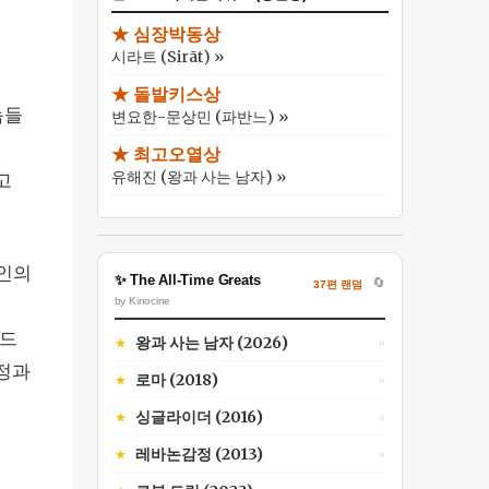
★ 심장박동상
시라트 (Sirāt) »
★ 돌발키스상
놈들
변요한-문상민 (파반느) »
★ 최고오열상
유해진 (왕과 사는 남자) »
고
7인의
✨ The All-Time Greats
🔄
37편 랜덤
by Kinocine
후드
왕과 사는 남자 (2026)
★
»
정과
로마 (2018)
★
»
의
싱글라이더 (2016)
★
»
레바논감정 (2013)
★
»