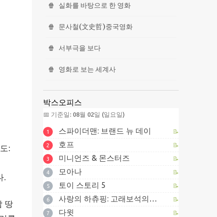
🍿
실화를 바탕으로 한 영화
🍿
문사철(文史哲)중국영화
🍿
서부극을 보다
🍿
영화로 보는 세계사
박스오피스
📅 기준일: 08월 02일 (일요일)
스파이더맨: 브랜드 뉴 데이
📝
1
호프
📝
2
도:
미니언즈 & 몬스터즈
📝
3
모아나
📝
4
다.
토이 스토리 5
📝
5
사랑의 하츄핑: 고래보석의 전설
📝
6
남 땅
다윗
📝
7