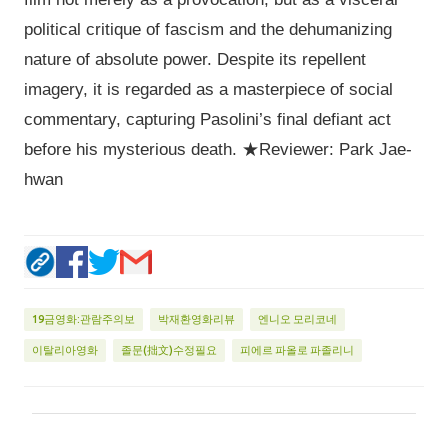
political critique of fascism and the dehumanizing
nature of absolute power. Despite its repellent
imagery, it is regarded as a masterpiece of social
commentary, capturing Pasolini’s final defiant act
before his mysterious death. ★Reviewer: Park Jae-
hwan
19금영화:관람주의보
박재환영화리뷰
엔니오 모리코네
이탈리아영화
졸문(拙文)수정필요
피에르 파올로 파졸리니
댓