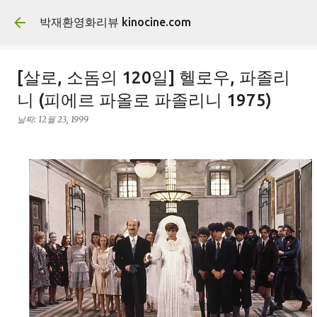
기본 콘텐츠로 건너뛰기
박재환영화리뷰 kinocine.com
[살로, 소돔의 120일] 헬로우, 파졸리
니 (피에르 파올로 파졸리니 1975)
날짜:
12월 23, 1999