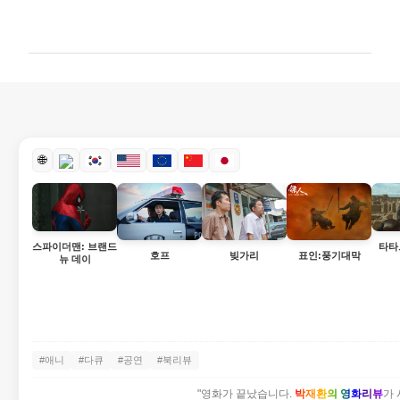
글
🌐
스파이더맨: 브랜드
타타
빚가리
호프
표인:풍기대막
뉴 데이
#애니
#다큐
#공연
#북리뷰
"영화가 끝났습니다.
박재환의 영화리뷰
가 