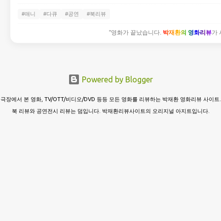
#애니
#다큐
#공연
#북리뷰
"영화가 끝났습니다.
박재환의 영화리뷰
가 
Powered by Blogger
극장에서 본 영화, TV/OTT/비디오/DVD 등등 모든 영화를 리뷰하는 박재환 영화리뷰 사이트.
북 리뷰와 공연전시 리뷰는 덤입니다. 박재환리뷰사이트의 오리지널 아지트입니다.