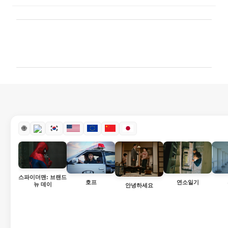
댓
글
🌐
스파이더맨: 브랜드
호프
연소일기
뉴 데이
안녕하세요