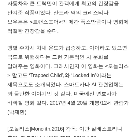
자동차와 큰 트럭만이 관객에게 최고의 긴장감을
안겨준 작품이었다. 산드라 역의 크리스티나
보우든은 <트랜스포머>의 메간 폭스만큼이나 영화에
적절한 긴장감을 준다.
땡볕 주차시 차내 온도가 급증하고, 아이라도 있으면
극도로 위험하다는 그런 기본적인 차 문화를
알려주는 영화이다. 그래서인지 이 영화는 <모놀리스
> 말고도 ‘Trapped Child’,와 ‘Locked In’이라는
제목으로도 소개되었다. 스마트카나 AI 관련업체는
봐 둘만한 이야기인 것 같다. 미국에선 변호사가
바빠질 영화 같다. 2017년 4월 20일 개봉/12세 관람가
(박재환)
[모놀리스|Monolith,2016] 감독: 이반 실베스트리니