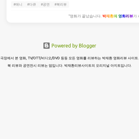
#애니
#다큐
#공연
#북리뷰
"영화가 끝났습니다.
박재환의 영화리뷰
가 
Powered by Blogger
극장에서 본 영화, TV/OTT/비디오/DVD 등등 모든 영화를 리뷰하는 박재환 영화리뷰 사이트.
북 리뷰와 공연전시 리뷰는 덤입니다. 박재환리뷰사이트의 오리지널 아지트입니다.