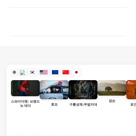
댓
글
🌐
장손
스파이더맨: 브랜드
호프
구룡성채:무법지대
표
뉴 데이