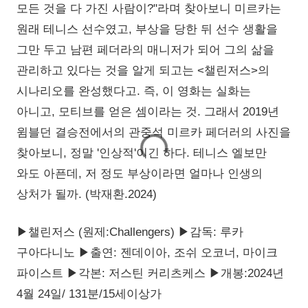
모든 것을 다 가진 사람이?"라며 찾아보니 미르카는
원래 테니스 선수였고, 부상을 당한 뒤 선수 생활을
그만 두고 남편 페더라의 매니저가 되어 그의 삶을
관리하고 있다는 것을 알게 되고는 <챌린저스>의
시나리오를 완성했다고. 즉, 이 영화는 실화는
아니고, 모티브를 얻은 셈이라는 것. 그래서 2019년
윔블던 결승전에서의 관중석 미르카 페더러의 사진을
찾아보니, 정말 '인상적'이긴 하다. 테니스 엘보만
와도 아픈데, 저 정도 부상이라면 얼마나 인생의
상처가 될까. (박재환.2024)
▶챌린저스 (원제:Challengers) ▶감독: 루카
구아다니노 ▶출연: 젠데이아, 조쉬 오코너, 마이크
파이스트 ▶각본: 저스틴 커리츠케스 ▶개봉:2024년
4월 24일/ 131분/15세이상가