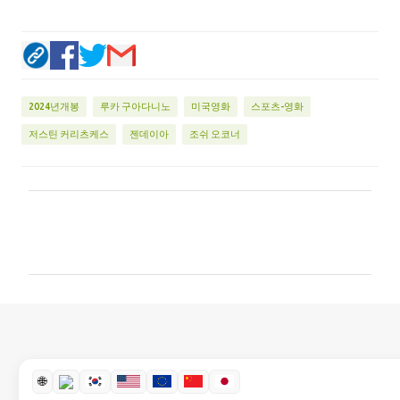
2024년개봉
루카 구아다니노
미국영화
스포츠-영화
저스틴 커리츠케스
젠데이아
조쉬 오코너
댓
글
🌐