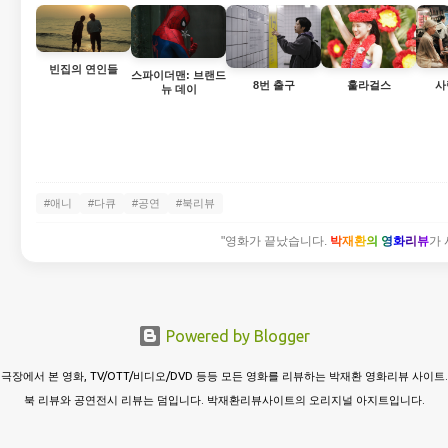
빈집의 연인들
스파이더맨: 브랜드
8번 출구
훌라걸스
사
뉴 데이
#애니
#다큐
#공연
#북리뷰
"영화가 끝났습니다.
박재환의 영화리뷰
가 
Powered by Blogger
극장에서 본 영화, TV/OTT/비디오/DVD 등등 모든 영화를 리뷰하는 박재환 영화리뷰 사이트.
북 리뷰와 공연전시 리뷰는 덤입니다. 박재환리뷰사이트의 오리지널 아지트입니다.