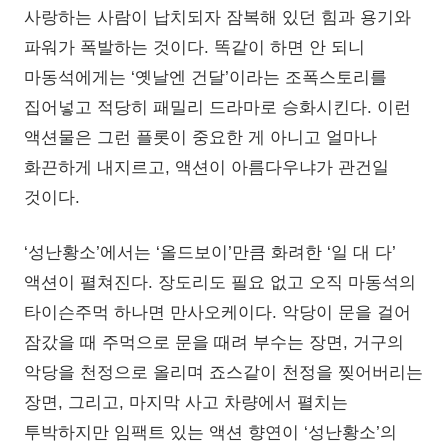
사랑하는 사람이 납치되자 잠복해 있던 힘과 용기와
파워가 폭발하는 것이다. 똑같이 하면 안 되니
마동석에게는 ‘옛날엔 건달’이라는 조폭스토리를
집어넣고 적당히 패밀리 드라마로 승화시킨다. 이런
액션물은 그런 플롯이 중요한 게 아니고 얼마나
화끈하게 내지르고, 액션이 아름다우냐가 관건일
것이다.
‘성난황소’에서는 ‘올드보이’만큼 화려한 ‘일 대 다’
액션이 펼쳐진다. 장도리도 필요 없고 오직 마동석의
타이슨주먹 하나면 만사오케이다. 악당이 문을 걸어
잠갔을 때 주먹으로 문을 때려 부수는 장면, 거구의
악당을 천정으로 올리며 죠스같이 천정을 찢어버리는
장면, 그리고, 마지막 사고 차량에서 펼치는
투박하지만 임팩트 있는 액션 향연이 ‘성난황소’의