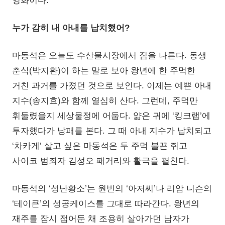
영화이다.
누가 감히 내 아내를 납치했어?
마동석은 오늘도 수산물시장에서 짐을 나른다. 동생
춘식(박지환)이 하는 말로 보아 왕년에 한 주먹한
거친 과거를 가졌던 것으로 보인다. 이제는 예쁜 아내
지수(송지효)와 함께 열심히 산다. 그런데, 주먹만
휘둘렸을지 세상물정에 어둡다. 얇은 귀에 ‘킹크랩’에
투자했다가 낭패를 본다. 그 때 아내 지수가 납치되고
‘차카게’ 살고 싶은 마동석은 두 주먹 불끈 쥐고
사이코 범죄자 김성오 패거리와 활극을 펼친다.
마동석의 ‘성난황소’는 원빈의 ‘아저씨’나 리암 니슨의
‘테이큰’의 성공케이스를 그대로 따라간다. 왕년의
재주를 잠시 접어둔 채 조용히 살아가던 남자가