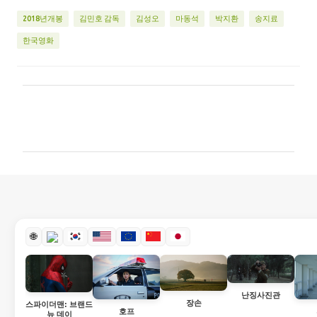
2018년개봉
김민호 감독
김성오
마동석
박지환
송지료
한국영화
댓
글
🌐
난징사진관
장손
스파이더맨: 브랜드
호프
뉴 데이