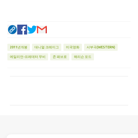
2011년개봉
대니얼 크레이그
미국영화
서부극(WESTERN)
에일리언-프레데터 무비
존 패브로
해리슨 포드
댓
글