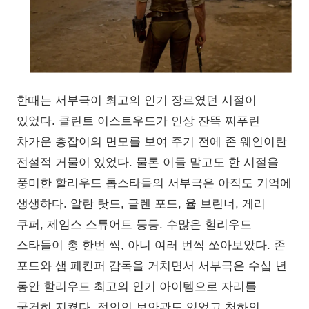
한때는 서부극이 최고의 인기 장르였던 시절이
있었다. 클린트 이스트우드가 인상 잔뜩 찌푸린
차가운 총잡이의 면모를 보여 주기 전에 존 웨인이란
전설적 거물이 있었다. 물론 이들 말고도 한 시절을
풍미한 할리우드 톱스타들의 서부극은 아직도 기억에
생생하다. 알란 랏드, 글렌 포드, 율 브린너, 게리
쿠퍼, 제임스 스튜어트 등등. 수많은 헐리우드
스타들이 총 한번 씩, 아니 여러 번씩 쏘아보았다. 존
포드와 샘 페킨퍼 감독을 거치면서 서부극은 수십 년
동안 할리우드 최고의 인기 아이템으로 자리를
굳건히 지켰다. 정의의 보안관도 있었고 천하의