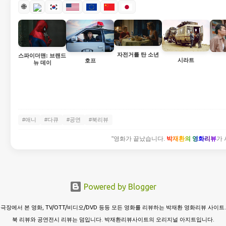
🌐
자전거를 탄 소년
스파이더맨: 브랜드
시라트
호프
뉴 데이
#애니
#다큐
#공연
#북리뷰
"영화가 끝났습니다.
박재환의 영화리뷰
가 
Powered by Blogger
극장에서 본 영화, TV/OTT/비디오/DVD 등등 모든 영화를 리뷰하는 박재환 영화리뷰 사이트.
북 리뷰와 공연전시 리뷰는 덤입니다. 박재환리뷰사이트의 오리지널 아지트입니다.