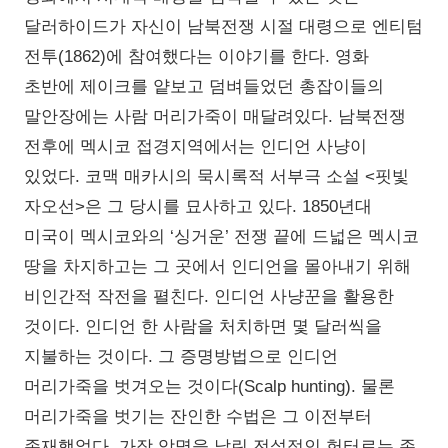
달러하이드가 자신이 남북전쟁 시절 대령으로 엔티텀
전투(1862)에 참여했다는 이야기를 한다. 영화
초반에 제이크를 얕보고 덤벼들었던 총잡이들의
말안장에는 사람 머리가죽이 매달려있다. 남북전쟁
전후에 멕시코 접경지역에서는 인디언 사냥이
있었다. 코맥 매카시의 묵시록적 서부극 소설 <핏빛
자오선>은 그 당시를 묘사하고 있다. 1850년대
미국이 멕시코와의 ‘싱거운’ 전쟁 끝에 드넓은 멕시코
땅을 차지하고는 그 곳에서 인디언을 몰아내기 위해
비인간적 작전을 펼친다. 인디언 사냥꾼을 활용한
것이다. 인디언 한 사람을 처치하면 몇 달러씩을
지불하는 것이다. 그 증명방법으로 인디언
머리가죽을 벗겨오는 것이다(Scalp hunting). 물론
머리가죽을 벗기는 잔인한 수법은 그 이전부터
존재했었다. 가장 악명을 날린 전설적인 헌터로는 존