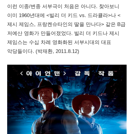
이런 이종/변종 서부극이 처음은 아니다. 찾아보니
이미 1960년대에 <빌리 더 키드 vs. 드라큘라>나 <
제시 제임스, 프랑켄슈타인의 딸을 만나다> 같은 B급
저예산 영화가 만들어졌었다. 빌리 더 키드나 제시
제임스는 수십 차례 영화화된 서부시대의 대표
악당들이다. (박재환, 2011.8.12)