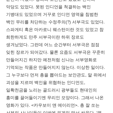
악당도 있었다. 못된 인디언을 척결하는 백인
기병대도 있었으며 거꾸로 인디언 영역을 침범한
백인 무리를 처단하는 수정주의(?) 서부극도 있었다.
스파게티 혹은 마카로니 웨스턴이란 것도 있었고 참
희한하게도 만주 서부극이란 하위 장르도
생겨났었다. 그런데 어느 순간부터 서부극은 점점
잊힌 장르가 되어갔다. 물론 요즘도 서부극은 꾸준히
만들어지긴 하지만 예전처럼 신나는 서부영화로
기억되는 작품은 만들어지지 않는다. 이상한 일이다.
그 누구보다 먼저 총을 뽑아드는 보안관도, 말 위에서
괴성을 지르며 백인을 위협하는 인디언도,
일확천금을 노리는 골드러시 광부들도 현대인의
흥미를 끌어들이기엔 무리인 모양이다. 그래서 나온
영화가 있다. <카우보이 앤 에이리언>. 총 잘 쏘는
서부의 사나이들이 이번에 외계인 맞서 싸운다. ‘몇