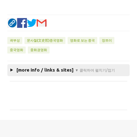
곽부성
문사철(文史哲)중국영화
영화로 보는 중국
장쯔이
중국영화
중화권영화
[more info / links & sites]
▼ 클릭하여 펼치기/접기
댓
글