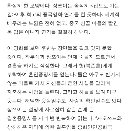
확실히 한 모양이다. 장쯔이는 솔직히 <집으로 가는
길>이후 최고의 중국영화 연기를 한 듯하다. 세계적
배우라는 느낌은 전혀 없고, 중국 산골 마을의 빨간
옷 입은 아녀자 연기를 절절히 해낸다.
이 영화를 보면 후반부 장면들을 결코 잊지 못할
것이다. 곽부성과 장쯔이는 언제 죽을지 모르면서
결혼을 하기로 작정한다. 그래서 형(복존흔)에게
부탁하여 혼인증명서를 얻는다. 둘은 아무도 반기지
않는 마을로 가서 자신들의 혼인 사실을 알리며
자축하는 사탕을 돌린다. 그리고 하늘을 보며 마구
웃는다. 허탈한 웃음일수도, 사랑의 확인일수도 있다.
장쯔이는 절망에 사로잡혀 같은 손에 든
결혼증명서를 서너 번 반복하여 읽는다. “자오쯔드와
상친친은 자의에 의한 결혼임을 중화인민공화국