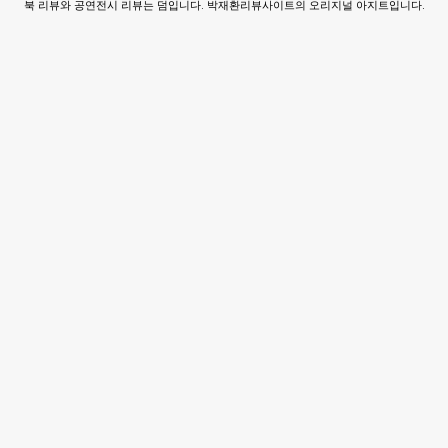
북 리뷰와 공연전시 리뷰는 덤입니다. 박재환리뷰사이트의 오리지널 아지트입니다.