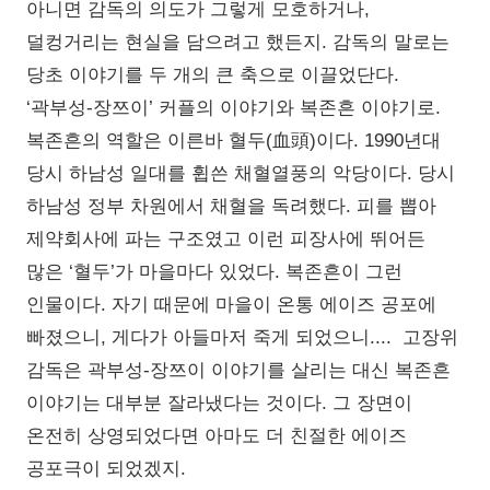
아니면 감독의 의도가 그렇게 모호하거나,
덜컹거리는 현실을 담으려고 했든지. 감독의 말로는
당초 이야기를 두 개의 큰 축으로 이끌었단다.
‘곽부성-장쯔이’ 커플의 이야기와 복존흔 이야기로.
복존흔의 역할은 이른바 혈두(血頭)이다. 1990년대
당시 하남성 일대를 휩쓴 채혈열풍의 악당이다. 당시
하남성 정부 차원에서 채혈을 독려했다. 피를 뽑아
제약회사에 파는 구조였고 이런 피장사에 뛰어든
많은 ‘혈두’가 마을마다 있었다. 복존흔이 그런
인물이다. 자기 때문에 마을이 온통 에이즈 공포에
빠졌으니, 게다가 아들마저 죽게 되었으니.... 고장위
감독은 곽부성-장쯔이 이야기를 살리는 대신 복존흔
이야기는 대부분 잘라냈다는 것이다. 그 장면이
온전히 상영되었다면 아마도 더 친절한 에이즈
공포극이 되었겠지.