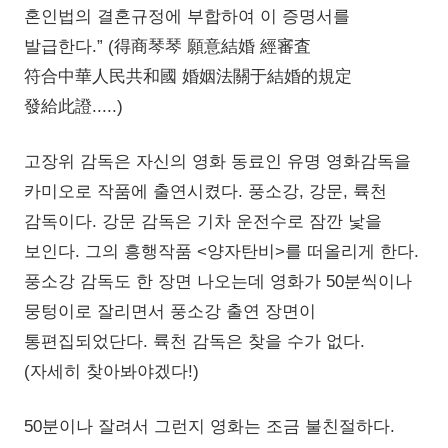
혼인법의 결혼규정에 부합하여 이 증명서를
발급한다.” (得商琴琴 願意結婚 經審査
符合中華人民共和國 婚姻法關于結婚的規定
發給此證.....)
고장위 감독은 자신의 영화 동료인 유명 영화감독을
카미오로 작품에 출연시켰다. 풍소강, 강문, 륙천
감독이다. 강문 감독은 기차 운전수로 잠깐 낯을
보인다. 그의 흥행작품 <양자탄비>를 떠올리게 한다.
풍소강 감독도 한 장면 나오는데 영화가 50분씩이나
뭉텅이로 잘리면서 풍소강 출연 장면이
통편집되었단다. 륙천 감독은 찾을 수가 없다.
(자세히 찾아봐야겠다!)
50분이나 잘려서 그런지 영화는 조금 불친절하다.