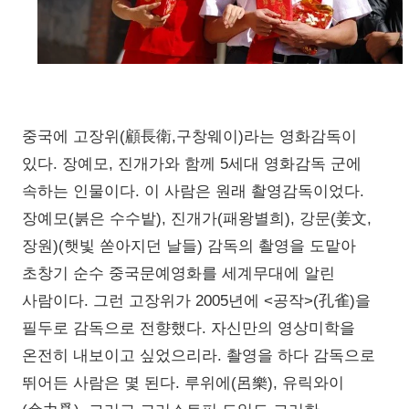
중국에 고장위(顧長衛,구창웨이)라는 영화감독이
있다. 장예모, 진개가와 함께 5세대 영화감독 군에
속하는 인물이다. 이 사람은 원래 촬영감독이었다.
장예모(붉은 수수밭), 진개가(패왕별희), 강문(姜文,
장원)(햇빛 쏟아지던 날들) 감독의 촬영을 도맡아
초창기 순수 중국문예영화를 세계무대에 알린
사람이다. 그런 고장위가 2005년에 <공작>(孔雀)을
필두로 감독으로 전향했다. 자신만의 영상미학을
온전히 내보이고 싶었으리라. 촬영을 하다 감독으로
뛰어든 사람은 몇 된다. 루위에(呂樂), 유릭와이