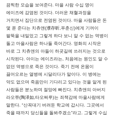
끔찍한 모습을 보여준다. 마을 사람 수십 명이
에이즈에 감염된 것이다. 더러운 채혈과정을
거치면서 집단으로 전염된 것이다. 마을 사람들은 돈
몇 푼 준다는 치츄앤(濮存昕,푸춘신)에게 기꺼이
팔뚝을 내밀었고 그렇게 하다 보니 알 수 없는 역병이
돌고 마을사람은 하나둘 죽어간다. 영화의 시작은
바로 그 치츄앤의 아들이 하굣길에 쓰러지는 것으로
시작된다. 아이는 에이즈라는, 처음에는 원인도 알 수
없던 역병으로 죽은 것이다. 죽기 전에 온몸이
끓어오르는 열병에 시달리다가 말이다. 이 병에는
약도 없으며 죽음만이 기다리고 있다는 것을 알게 된
사람들은 분노하며 절망에 빠진다. 치츄앤의 아버지
라오쮸(陶泽如,타오쩌루)는 죄책감에 마을사람에게
말한다. “산꼭대기 버려둔 학교에 갑시다. 그곳에서
죽을 때까지 당신들을 돌봐주겠소”라고. 그렇게 수십