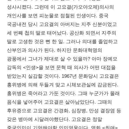
성사시켰다. 그런데 이 고요결(가오야오제)의사의
개인사를 보면 피눈물로 점철된 인생이다. 중국
국공내전 당시 고요결의 아버지는 지주 신분이었고
세 번째 첩의 딸로 태어났다. 공산화 되면서 지주의
딸로 고생한 것은 뻔 한 일. 그러나 의대를 졸업하고
산부인과 의사가 된다. 하지만 문화대혁명의
광풍에서 그녀가 제대로 살 수 있을까? 아마 장예모
감독의 <인생>을 보면 문혁 때 의사가 어떤 대접을
받았는지 실감할 것이다. 1967년 문화당시 고요결은
홍위병에 의해 두들겨 맞고 시체보관실에 감금된다.
홍위병은 죽어라고 가둔 것이다. 그때 누군가가 몰래
음식을 넣어주어 고요결은 살아남았단다. 그때의
후유증으로 고요결은 간경화, 심장병, 만성 결장염 등
갖은 병마에 시달려야했단다. 고요결은 정말
중국인민이 기억해야할 인민영웅이다. 영화 <최애>