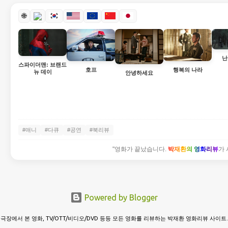
🌐
난
스파이더맨: 브랜드
호프
행복의 나라
뉴 데이
안녕하세요
#애니
#다큐
#공연
#북리뷰
"영화가 끝났습니다.
박재환의 영화리뷰
가 
Powered by Blogger
극장에서 본 영화, TV/OTT/비디오/DVD 등등 모든 영화를 리뷰하는 박재환 영화리뷰 사이트.